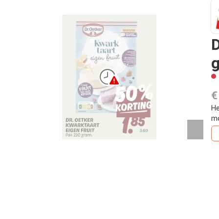
D
€
He
mo