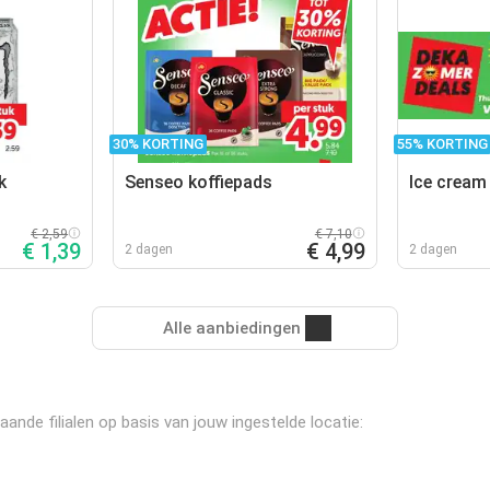
30% KORTING
55% KORTING
k
Senseo koffiepads
Ice cream
€ 2,59
€ 7,10
€ 1,39
€ 4,99
2 dagen
2 dagen
Alle aanbiedingen
aande filialen op basis van jouw ingestelde locatie: