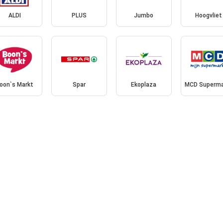
ALDI
PLUS
Jumbo
Hoogvliet
oon`s Markt
Spar
Ekoplaza
MCD Superma