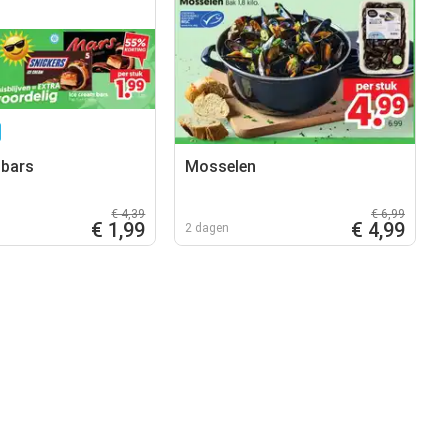
 bars
Mosselen
€ 4,39
€ 6,99
€ 1,99
€ 4,99
2 dagen