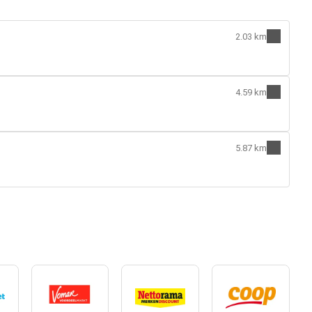
2.03 km
4.59 km
5.87 km