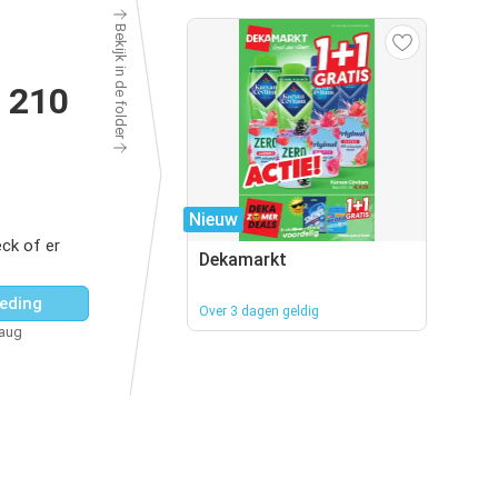
Bekijk in de folder
t 210
Nieuw
ck of er
Dekamarkt
eding
Over 3 dagen geldig
 aug