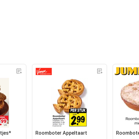
tjes*
Roomboter Appeltaart
Roomboter