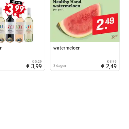
en
watermeloen
€ 5,29
€ 3,79
€ 3,99
€ 2,49
3 dagen