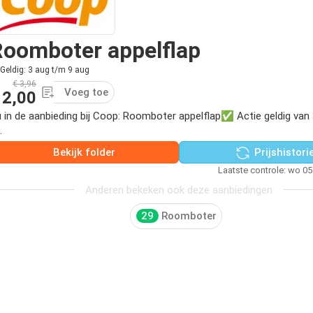
oomboter appelflap
Geldig: 3 aug t/m 9 aug
€ 3,96
Voeg toe
 2,00
 in de aanbieding bij Coop: Roomboter appelflap✅ Actie geldig van
.
Bekijk folder
Prijshistori
Laatste controle: wo 0
Anderen bekeken ook deze aanbiedingen
29
Roomboter