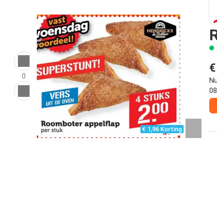
R
€
0
Nu
08
€ 1,96 Korting