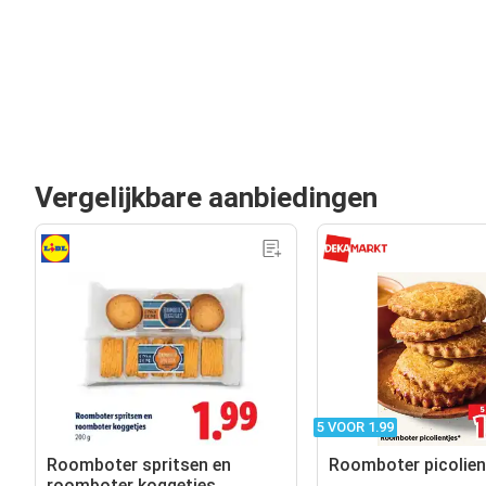
Vergelijkbare aanbiedingen
5 VOOR 1.99
Roomboter spritsen en
Roomboter picolien
roomboter koggetjes