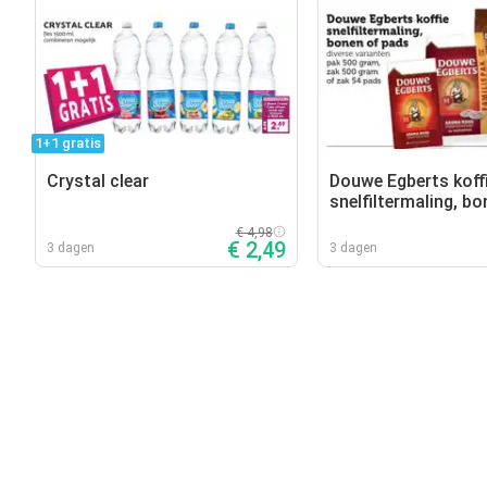
1+1 gratis
Crystal clear
Douwe Egberts koff
snelfiltermaling, bo
pads
€ 4,98
€ 2,49
3 dagen
3 dagen