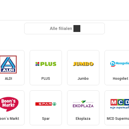
Alle filialen
ALDI
PLUS
Jumbo
Hoogvliet
oon`s Markt
Spar
Ekoplaza
MCD Superma