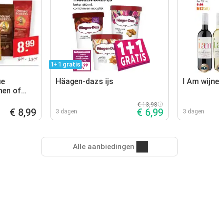
1+1 gratis
ie
Häagen-dazs ijs
I Am wijn
nen of
€ 13,98
€ 8,99
€ 6,99
3 dagen
3 dagen
Alle aanbiedingen