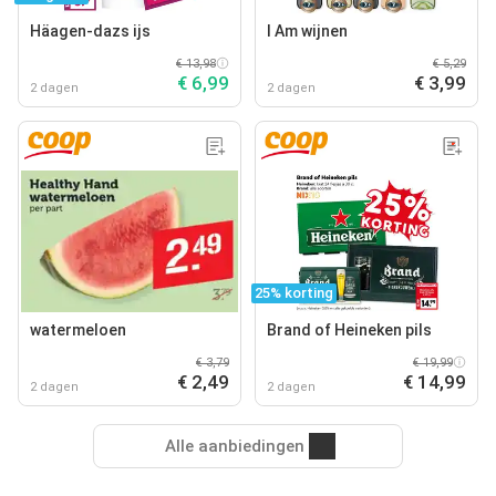
Häagen-dazs ijs
I Am wijnen
€ 13,98
€ 5,29
€ 6,99
€ 3,99
2 dagen
2 dagen
25% korting
watermeloen
Brand of Heineken pils
€ 3,79
€ 19,99
€ 2,49
€ 14,99
2 dagen
2 dagen
Alle aanbiedingen