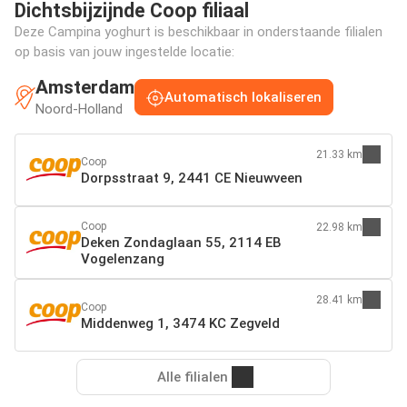
Dichtsbijzijnde Coop filiaal
Deze Campina yoghurt is beschikbaar in onderstaande filialen
op basis van jouw ingestelde locatie:
Amsterdam
Automatisch lokaliseren
Noord-Holland
21.33 km
Coop
Dorpsstraat 9, 2441 CE Nieuwveen
Coop
22.98 km
Deken Zondaglaan 55, 2114 EB
Vogelenzang
28.41 km
Coop
Middenweg 1, 3474 KC Zegveld
Alle filialen