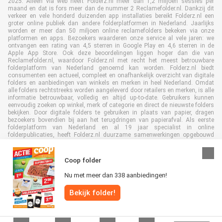
2025. Alleen via web heeft Folderz.nl meer dan 1,2 miljoen sessies per
maand en dat is fors meer dan de nummer 2 Reclamefolder.nl. Dankzij dit
verkeer en vele honderd duizenden app installaties bereikt Folderz.nl een
groter online publiek dan andere folderplatformen in Nederland. Jaarlijks
worden er meer dan 50 miljoen online reclamefolders bekeken via onze
platformen en apps. Bezoekers waarderen onze service al vele jaren: we
ontvangen een rating van 4,5 sterren in Google Play en 4,6 sterren in de
Apple App Store. Ook deze beoordelingen liggen hoger dan die van
Reclamefolder.nl, waardoor Folderz.nl met recht het meest betrouwbare
folderplatform van Nederland genoemd kan worden. Folderz.nl biedt
consumenten een actueel, compleet en onafhankelijk overzicht van digitale
folders en aanbiedingen van winkels en merken in heel Nederland. Omdat
alle folders rechtstreeks worden aangeleverd door retailers en merken, is alle
informatie betrouwbaar, volledig en altijd up-to-date. Gebruikers kunnen
eenvoudig zoeken op winkel, merk of categorie en direct de nieuwste folders
bekijken. Door digitale folders te gebruiken in plaats van papier, dragen
bezoekers bovendien bij aan het terugdringen van papierafval. Als eerste
folderplatform van Nederland en al 19 jaar specialist in online
folderpublicaties, heeft Folderz.nl duurzame samenwerkingen opgebouwd
met retailers en merken. Hierdoor zijn we uitgegroeid tot de toonaangevende
speler in de digitale foldermarkt.
Coop folder
Nu met meer dan 338 aanbiedingen!
Bekijk folder!
Alle rechten voorbehouden © Folderz.nl 2026 |
Disclaimer
|
Algemene
voorwaarden
|
Privacybeleid
|
Cookiebeleid