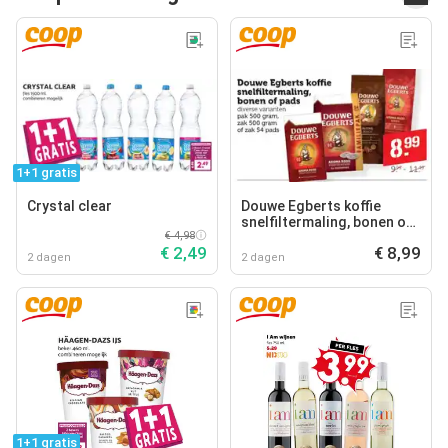
1+1 gratis
Crystal clear
Douwe Egberts koffie
snelfiltermaling, bonen of
€ 4,98
pads
€ 2,49
€ 8,99
2 dagen
2 dagen
1+1 gratis