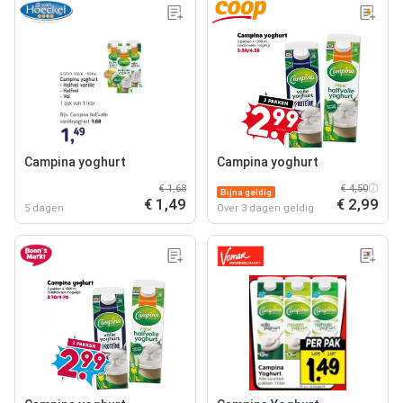
Campina yoghurt
Campina yoghurt
€ 1,68
€ 4,50
Bijna geldig
€ 1,49
€ 2,99
5 dagen
Over 3 dagen geldig