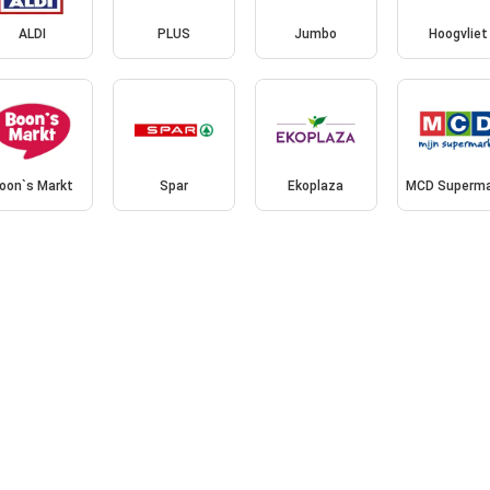
ALDI
PLUS
Jumbo
Hoogvliet
oon`s Markt
Spar
Ekoplaza
MCD Superma