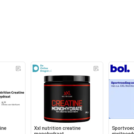
ine
Xxl nutrition creatine
Sportvoed
monohydraat
eiwitpoed