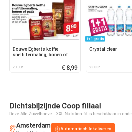
1+1 gratis
Douwe Egberts koffie
Crystal clear
snelfiltermaling, bonen of
pads
€ 8,99
23 uur
23 uur
Dichtsbijzijnde Coop filiaal
Deze Alle Zuivelhoeve - XXL Nutrition fit is beschikbaar in onde
Amsterdam
Automatisch lokaliseren