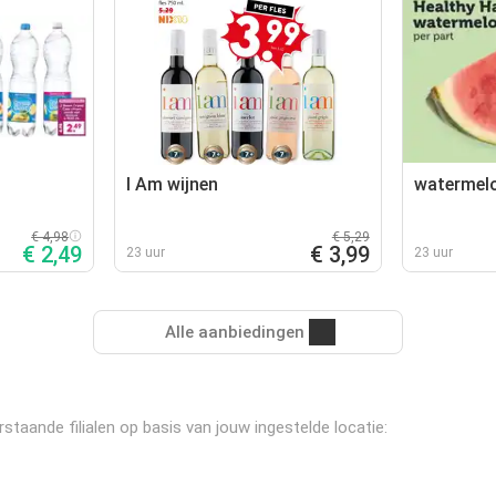
I Am wijnen
watermel
€ 4,98
€ 5,29
€ 2,49
€ 3,99
23 uur
23 uur
Alle aanbiedingen
rstaande filialen op basis van jouw ingestelde locatie: