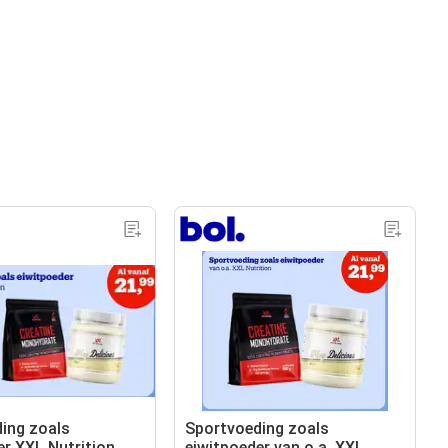
ing zoals
Sportvoeding zoals
er XXL Nutrition
eiwitpoeder van o.a. XXL