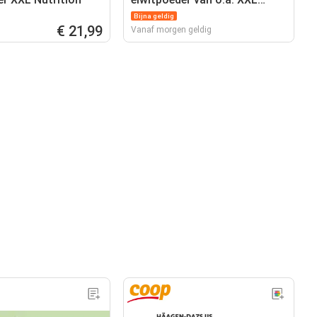
Nutrition
Bijna geldig
€ 21,99
Vanaf morgen geldig