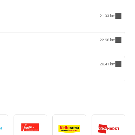
21.33 km
22.98 km
28.41 km