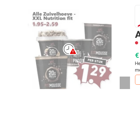
A
€
He
mo