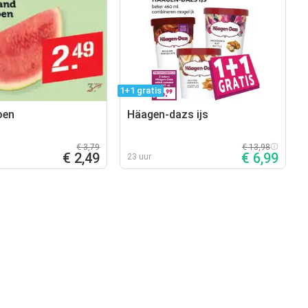
1+1 gratis
oen
Häagen-dazs ijs
€ 3,79
€ 13,98
€ 2,49
€ 6,99
23 uur