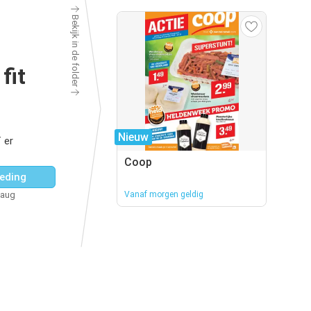
Bekijk in de folder
fit
Nieuw
 er
Coop
eding
 aug
Vanaf morgen geldig