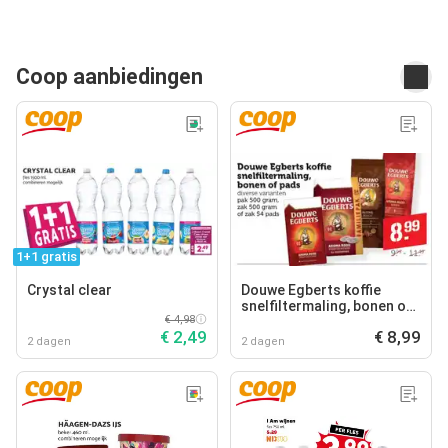
Coop aanbiedingen
1+1 gratis
Crystal clear
Douwe Egberts koffie
snelfiltermaling, bonen of
€ 4,98
pads
€ 2,49
€ 8,99
2 dagen
2 dagen