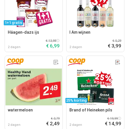
1+1 gratis
Häagen-dazs ijs
I Am wijnen
€ 13,98
€ 5,29
€ 6,99
€ 3,99
2 dagen
2 dagen
25% korting
watermeloen
Brand of Heineken pils
€ 3,79
€ 19,99
€ 2,49
€ 14,99
2 dagen
2 dagen