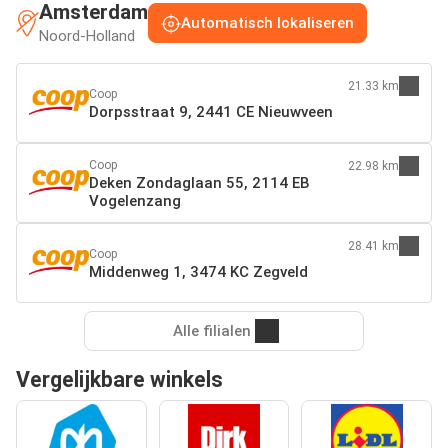
Amsterdam
Automatisch lokaliseren
Noord-Holland
21.33 km
Coop
Dorpsstraat 9, 2441 CE Nieuwveen
Coop
22.98 km
Deken Zondaglaan 55, 2114 EB
Vogelenzang
28.41 km
Coop
Middenweg 1, 3474 KC Zegveld
Alle filialen
Vergelijkbare winkels