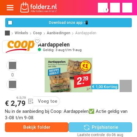
!
Download onze app 📲
Winkels
Coop
Aanbiedingen
Aardappelen
Aardappelen
Geldig: 3 aug t/m 9 aug
0
€ 1,00 Korting
€ 3,79
Voeg toe
€ 2,79
Nu in de aanbieding bij Coop: Aardappelen✅ Actie geldig van
3-08 t/m 9-08.
Bekijk folder
Prijshistorie
Laatste controle: do 06 aug