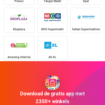
Poiesz
Tanger Markt
Spar
Ekoplaza
MCD Supermarkt
Sahan Supermarkten
Amazing Oriëntal
AH XL
Download de gratis app met
2350+ winkels