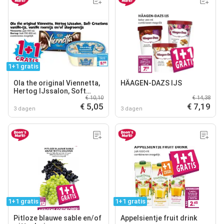
1+1 gratis
Ola the original Viennetta,
HÄAGEN-DAZS IJS
Hertog IJssalon, Soft
€ 10,10
€ 14,38
Creations vanille-ijs,
€ 5,05
€ 7,19
vanille roomijs en/of
3 dagen
3 dagen
slagroomijs
1+1 gratis
1+1 gratis
Pitloze blauwe sable en/of
Appelsientje fruit drink