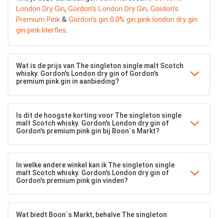
London Dry Gin
,
Gordon's London Dry Gin, Gordon's
Premium Pink
&
Gordon's gin 0.0% gin pink london dry gin
gin pink literfles
.
Wat is de prijs van The singleton single malt Scotch
whisky. Gordon's London dry gin of Gordon's
premium pink gin in aanbieding?
Is dit de hoogste korting voor The singleton single
malt Scotch whisky. Gordon's London dry gin of
Gordon's premium pink gin bij Boon`s Markt?
In welke andere winkel kan ik The singleton single
malt Scotch whisky. Gordon's London dry gin of
Gordon's premium pink gin vinden?
Wat biedt Boon`s Markt, behalve The singleton