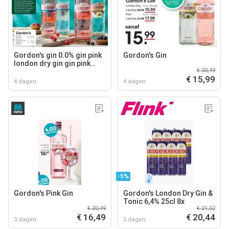
Gordon's gin 0.0% gin pink
Gordon's Gin
london dry gin gin pink
€ 20,49
literfles
€ 15,99
4 dagen
4 dagen
-5%
Gordon's Pink Gin
Gordon's London Dry Gin &
Tonic 6,4% 25cl 8x
€ 20,49
€ 21,52
€ 16,49
€ 20,44
3 dagen
5 dagen