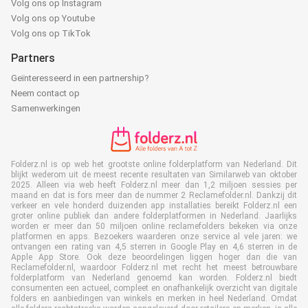
Volg ons op Instagram
Volg ons op Youtube
Volg ons op TikTok
Partners
Geïnteresseerd in een partnership?
Neem contact op
Samenwerkingen
Folderz.nl is op web het grootste online folderplatform van Nederland. Dit
blijkt wederom uit de meest recente resultaten van Similarweb van oktober
2025. Alleen via web heeft Folderz.nl meer dan 1,2 miljoen sessies per
maand en dat is fors meer dan de nummer 2 Reclamefolder.nl. Dankzij dit
verkeer en vele honderd duizenden app installaties bereikt Folderz.nl een
groter online publiek dan andere folderplatformen in Nederland. Jaarlijks
worden er meer dan 50 miljoen online reclamefolders bekeken via onze
platformen en apps. Bezoekers waarderen onze service al vele jaren: we
ontvangen een rating van 4,5 sterren in Google Play en 4,6 sterren in de
Apple App Store. Ook deze beoordelingen liggen hoger dan die van
Reclamefolder.nl, waardoor Folderz.nl met recht het meest betrouwbare
folderplatform van Nederland genoemd kan worden. Folderz.nl biedt
consumenten een actueel, compleet en onafhankelijk overzicht van digitale
folders en aanbiedingen van winkels en merken in heel Nederland. Omdat