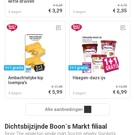
witte druiven
€ 6,58
€ 4,70
€ 3,29
€ 2,35
3 dagen
3 dagen
1+1 gratis
1+1 gratis
Ambachtelijke kip
Häagen-dazs ijs
loempia's
€ 11,98
€ 13,98
€ 5,99
€ 6,99
3 dagen
3 dagen
Alle aanbiedingen
Dichtsbijzijnde Boon`s Markt filiaal
Deze The singleton single malt Scotch whisky. Gordon's