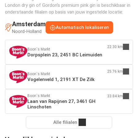
London dry gin of Gordon's premium pink gin is beschikbaar in
onderstaande filialen op basis van jouw ingestelde locatie:
Amsterdam
Automatisch lokaliseren
Noord-Holland
22.30 km
Boon`s Markt
Dorpsplein 23, 2451 BC Leimuiden
25.76 km
Boon`s Markt
Vogelenveld 1, 2191 XT De Zilk
Boon`s Markt
33.84 km
Laan van Rapijnen 27, 3461 GH
Linschoten
Alle filialen