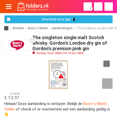
!
Download onze app 📲
Winkels
Boon`s Markt
Aanbiedingen
The singleton single malt S
The singleton single malt Scotch
whisky. Gordon's London dry gin of
Gordon's premium pink gin
Geldig: 8 jun 2026 t/m 14 jun 2026
€ 18,55
€ 13,91
Helaas! Deze aanbieding is verlopen. Bekijk de
Boon`s Markt
folder
of check of er momenteel wel een aanbieding geldig is
👇