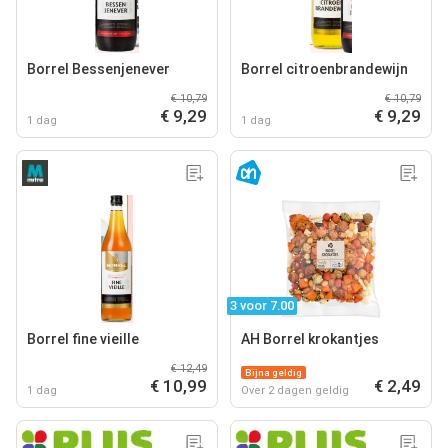
Borrel Bessenjenever
Borrel citroenbrandewijn
€ 10,79
€ 10,79
€ 9,29
€ 9,29
1 dag
1 dag
3 voor 7.00
Borrel fine vieille
AH Borrel krokantjes
€ 12,49
Bijna geldig
€ 10,99
€ 2,49
1 dag
Over 2 dagen geldig