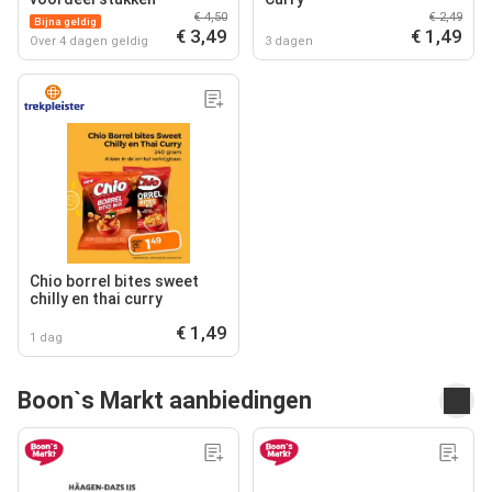
€ 4,50
€ 2,49
Bijna geldig
€ 3,49
€ 1,49
Over 4 dagen geldig
3 dagen
Chio borrel bites sweet
chilly en thai curry
€ 1,49
1 dag
Boon`s Markt aanbiedingen