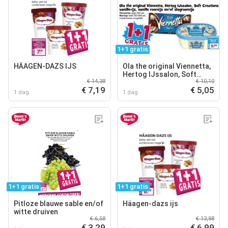
1+1 gratis
HÄAGEN-DAZS IJS
Ola the original Viennetta,
Hertog IJssalon, Soft
€ 14,38
€ 10,10
Creations vanille-ijs,
€ 7,19
€ 5,05
vanille roomijs en/of
1 dag
1 dag
slagroomijs
1+1 gratis
1+1 gratis
Pitloze blauwe sable en/of
Häagen-dazs ijs
witte druiven
€ 6,58
€ 13,98
€ 3,29
€ 6,99