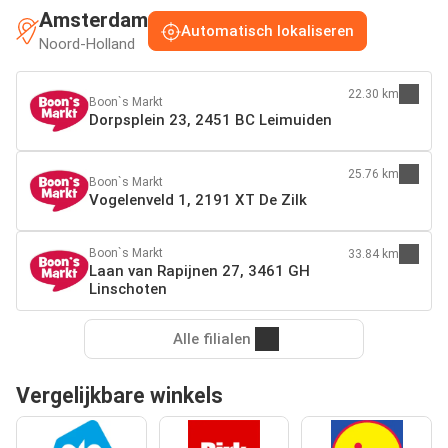
Amsterdam
Automatisch lokaliseren
Noord-Holland
22.30 km
Boon`s Markt
Dorpsplein 23, 2451 BC Leimuiden
25.76 km
Boon`s Markt
Vogelenveld 1, 2191 XT De Zilk
Boon`s Markt
33.84 km
Laan van Rapijnen 27, 3461 GH
Linschoten
Alle filialen
Vergelijkbare winkels