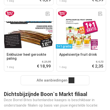
1 dag
1 dag
1+1 gratis
Enkhuizer heel gerookte
Appelsientje fruit drink
paling
€ 24,99
€ 4,70
€ 18,99
€ 2,35
1 dag
1 dag
Alle aanbiedingen
Dichtsbijzijnde Boon`s Markt filiaal
Deze Borrel Bites buitenlandse kaasjes is beschikbaar in
onderstaande filialen op basis van jouw ingestelde locatie: