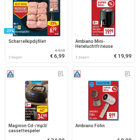
-23%
Scharrelkipdijfilet
Ambiano Mini-
Heteluchtfriteuse
€ 9,19
€ 6,99
€ 19,99
2 dagen
2 dagen
Maginon Cd-/mp3‍/
Ambiano Föhn
cassettespeler