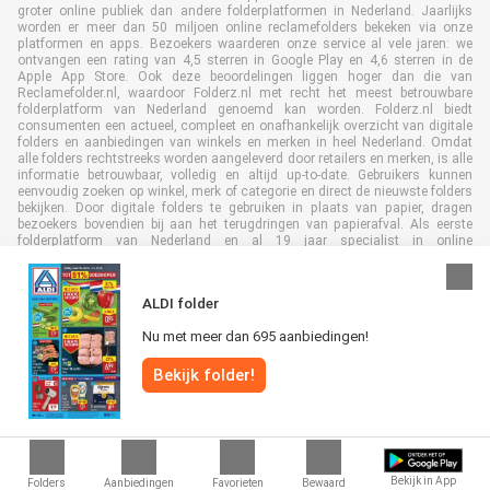
groter online publiek dan andere folderplatformen in Nederland. Jaarlijks
worden er meer dan 50 miljoen online reclamefolders bekeken via onze
platformen en apps. Bezoekers waarderen onze service al vele jaren: we
ontvangen een rating van 4,5 sterren in Google Play en 4,6 sterren in de
Apple App Store. Ook deze beoordelingen liggen hoger dan die van
Reclamefolder.nl, waardoor Folderz.nl met recht het meest betrouwbare
folderplatform van Nederland genoemd kan worden. Folderz.nl biedt
consumenten een actueel, compleet en onafhankelijk overzicht van digitale
folders en aanbiedingen van winkels en merken in heel Nederland. Omdat
alle folders rechtstreeks worden aangeleverd door retailers en merken, is alle
informatie betrouwbaar, volledig en altijd up-to-date. Gebruikers kunnen
eenvoudig zoeken op winkel, merk of categorie en direct de nieuwste folders
bekijken. Door digitale folders te gebruiken in plaats van papier, dragen
bezoekers bovendien bij aan het terugdringen van papierafval. Als eerste
folderplatform van Nederland en al 19 jaar specialist in online
folderpublicaties, heeft Folderz.nl duurzame samenwerkingen opgebouwd
met retailers en merken. Hierdoor zijn we uitgegroeid tot de toonaangevende
speler in de digitale foldermarkt.
ALDI folder
Nu met meer dan 695 aanbiedingen!
Bekijk folder!
Alle rechten voorbehouden © Folderz.nl 2026 |
Disclaimer
|
Algemene
voorwaarden
|
Privacybeleid
|
Cookiebeleid
Bekijk in App
Folders
Aanbiedingen
Favorieten
Bewaard