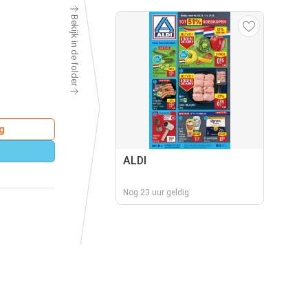
Bekijk in de folder
g
ALDI
Nog 23 uur geldig