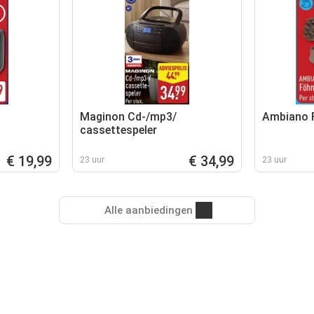
Maginon Cd-/mp3‍/
Ambiano 
cassettespeler
€ 19,99
€ 34,99
23 uur
23 uur
Alle aanbiedingen