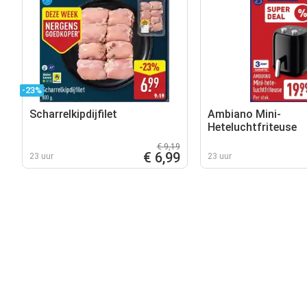
-23%
Scharrelkipdijfilet
Ambiano Mini-
Heteluchtfriteuse
€ 9,19
€ 6,99
23 uur
23 uur