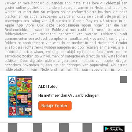
verkeer en vele honderd duizenden app installaties bereikt Folderz.nl een
groter online publiek dan andere folderplatformen in Nederland. Jaarlijks
worden er meer dan 50 miljoen online reclamefolders bekeken via onze
platformen en apps. Bezoekers waarderen onze service al vele jaren: we
ontvangen een rating van 4,5 sterren in Google Play en 4,6 sterren in de
Apple App Store. Ook deze beoordelingen liggen hoger dan die van
Reclamefolder.nl, waardoor Folderz.nl met recht het meest betrouwbare
folderplatform van Nederland genoemd kan worden. Folderz.nl biedt
consumenten een actueel, compleet en onafhankelijk overzicht van digitale
folders en aanbiedingen van winkels en merken in heel Nederland. Omdat
alle folders rechtstreeks worden aangeleverd door retailers en merken, is alle
informatie betrouwbaar, volledig en altijd up-to-date. Gebruikers kunnen
eenvoudig zoeken op winkel, merk of categorie en direct de nieuwste folders
bekijken. Door digitale folders te gebruiken in plaats van papier, dragen
bezoekers bovendien bij aan het terugdringen van papierafval. Als eerste
folderplatform van Nederland en al 19 jaar specialist in online
folderpublicaties, heeft Folderz.nl duurzame samenwerkingen opgebouwd
met retailers en merken. Hierdoor zijn we uitgegroeid tot de toonaangevende
speler in de digitale foldermarkt.
ALDI folder
Nu met meer dan 695 aanbiedingen!
Bekijk folder!
Alle rechten voorbehouden © Folderz.nl 2026 |
Disclaimer
|
Algemene
voorwaarden
|
Privacybeleid
|
Cookiebeleid