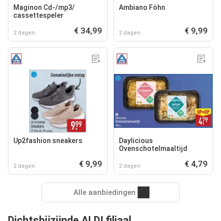
Maginon Cd-/mp3‍/
Ambiano Föhn
cassettespeler
€ 34,99
€ 9,99
2 dagen
2 dagen
Up2fashion sneakers
Daylicious
Ovenschotelmaaltijd
€ 9,99
€ 4,79
2 dagen
2 dagen
Alle aanbiedingen
Dichtsbijzijnde ALDI filiaal