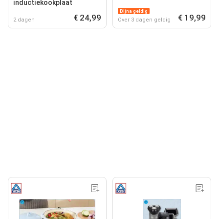
inductiekookplaat
Bijna geldig
€ 24,99
€ 19,99
2 dagen
Over 3 dagen geldig