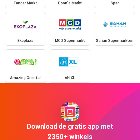
Tanger Markt
Boon`s Markt
Spar
Ekoplaza
MCD Supermarkt
Sahan Supermarkten
Amazing Oriëntal
AH XL
Download de gratis app met
2350+ winkels