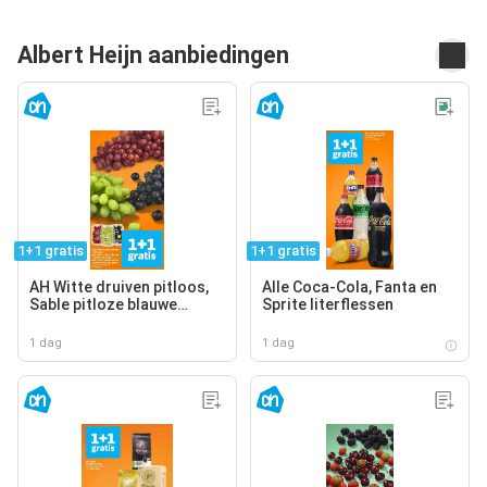
Albert Heijn aanbiedingen
1+1 gratis
1+1 gratis
AH Witte druiven pitloos,
Alle Coca-Cola, Fanta en
Sable pitloze blauwe
Sprite literflessen
druiven, AH Cotton sweet
pitloze rode druiven
1 dag
1 dag