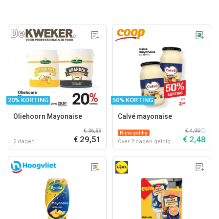
20% KORTING
50% KORTING
Oliehoorn Mayonaise
Calvé mayonaise
€ 36,89
€ 4,95
Bijna geldig
€ 29,51
€ 2,48
2 dagen
Over 2 dagen geldig