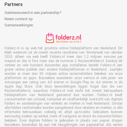
Partners
Geïnteresseerd in een partnership?
Neem contact op
Samenwerkingen
Folderz.nl is op web het grootste online folderplatform van Nederland. Dit
blijkt wederom uit de meest recente resultaten van Similarweb van oktober
2025. Alleen via web heeft Folderz.nl meer dan 1,2 miljoen sessies per
maand en dat is fors meer dan de nummer 2 Reclamefolder.nl. Dankzij dit
verkeer en vele honderd duizenden app installaties bereikt Folderz.nl een
groter online publiek dan andere folderplatformen in Nederland. Jaarlijks
worden er meer dan 50 miljoen online reclamefolders bekeken via onze
platformen en apps. Bezoekers waarderen onze service al vele jaren: we
ontvangen een rating van 4,5 sterren in Google Play en 4,6 sterren in de
Apple App Store. Ook deze beoordelingen liggen hoger dan die van
Reclamefolder.nl, waardoor Folderz.nl met recht het meest betrouwbare
folderplatform van Nederland genoemd kan worden. Folderz.nl biedt
consumenten een actueel, compleet en onafhankelijk overzicht van digitale
folders en aanbiedingen van winkels en merken in heel Nederland. Omdat
alle folders rechtstreeks worden aangeleverd door retailers en merken, is alle
informatie betrouwbaar, volledig en altijd up-to-date. Gebruikers kunnen
eenvoudig zoeken op winkel, merk of categorie en direct de nieuwste folders
bekijken. Door digitale folders te gebruiken in plaats van papier, dragen
bezoekers bovendien bij aan het terugdringen van papierafval. Als eerste