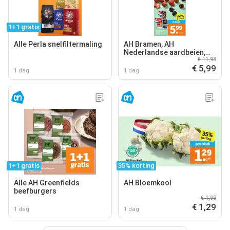
1+1 gratis
Alle Perla snelfiltermaling
AH Bramen, AH
Nederlandse aardbeien,
€ 11,98
AH Nederlandse kersen
€ 5,99
1 dag
1 dag
1+1 gratis
35% korting
Alle AH Greenfields
AH Bloemkool
beefburgers
€ 1,99
€ 1,29
1 dag
1 dag