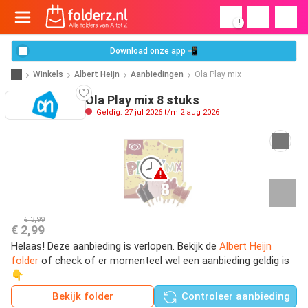
!
Download onze app 📲
Winkels
Albert Heijn
Aanbiedingen
Ola Play mix
Ola Play mix 8 stuks
Geldig: 27 jul 2026 t/m 2 aug 2026
€ 3,99
€ 2,99
Helaas! Deze aanbieding is verlopen. Bekijk de
Albert Heijn
folder
of check of er momenteel wel een aanbieding geldig is
👇
Bekijk folder
Controleer aanbieding