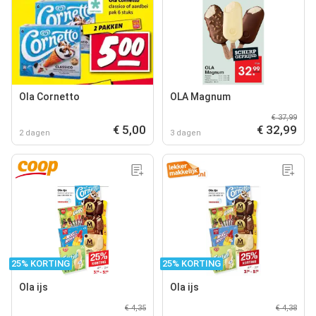
Ola Cornetto
OLA Magnum
€ 37,99
€ 5,00
€ 32,99
2 dagen
3 dagen
25% KORTING
25% KORTING
Ola ijs
Ola ijs
€ 4,35
€ 4,38