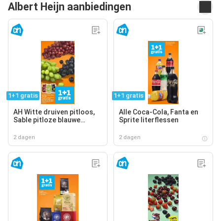
Albert Heijn aanbiedingen
1+1 gratis
1+1 gratis
AH Witte druiven pitloos,
Alle Coca-Cola, Fanta en
Sable pitloze blauwe
Sprite literflessen
druiven, AH Cotton sweet
pitloze rode druiven
2 dagen
2 dagen