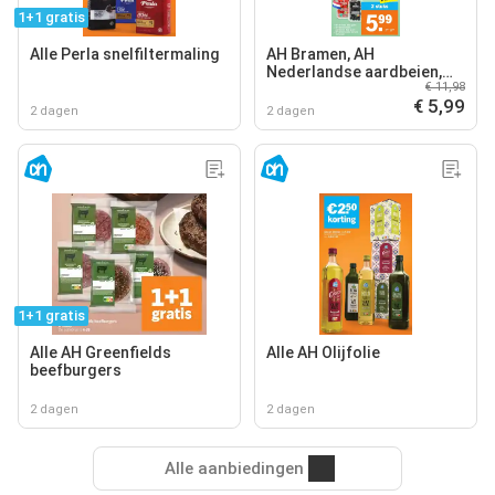
1+1 gratis
Alle Perla snelfiltermaling
AH Bramen, AH
Nederlandse aardbeien,
€ 11,98
AH Nederlandse kersen
€ 5,99
2 dagen
2 dagen
1+1 gratis
Alle AH Greenfields
Alle AH Olijfolie
beefburgers
2 dagen
2 dagen
Alle aanbiedingen