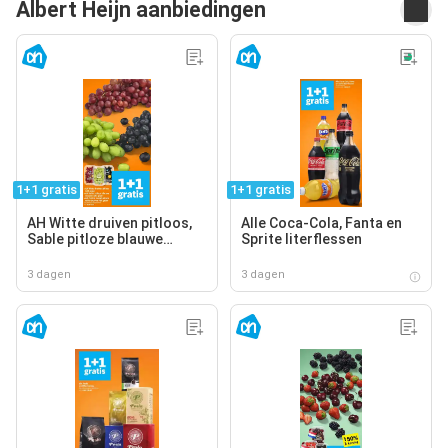
Albert Heijn aanbiedingen
1+1 gratis
1+1 gratis
AH Witte druiven pitloos,
Alle Coca-Cola, Fanta en
Sable pitloze blauwe
Sprite literflessen
druiven, AH Cotton sweet
pitloze rode druiven
3 dagen
3 dagen