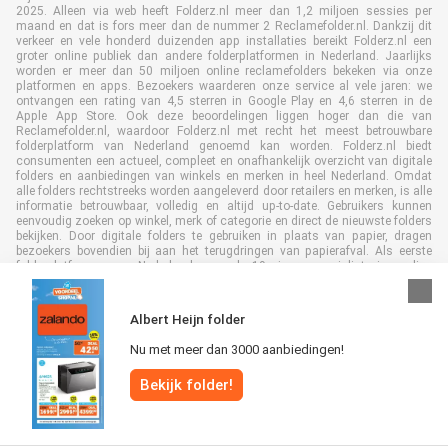
2025. Alleen via web heeft Folderz.nl meer dan 1,2 miljoen sessies per
maand en dat is fors meer dan de nummer 2 Reclamefolder.nl. Dankzij dit
verkeer en vele honderd duizenden app installaties bereikt Folderz.nl een
groter online publiek dan andere folderplatformen in Nederland. Jaarlijks
worden er meer dan 50 miljoen online reclamefolders bekeken via onze
platformen en apps. Bezoekers waarderen onze service al vele jaren: we
ontvangen een rating van 4,5 sterren in Google Play en 4,6 sterren in de
Apple App Store. Ook deze beoordelingen liggen hoger dan die van
Reclamefolder.nl, waardoor Folderz.nl met recht het meest betrouwbare
folderplatform van Nederland genoemd kan worden. Folderz.nl biedt
consumenten een actueel, compleet en onafhankelijk overzicht van digitale
folders en aanbiedingen van winkels en merken in heel Nederland. Omdat
alle folders rechtstreeks worden aangeleverd door retailers en merken, is alle
informatie betrouwbaar, volledig en altijd up-to-date. Gebruikers kunnen
eenvoudig zoeken op winkel, merk of categorie en direct de nieuwste folders
bekijken. Door digitale folders te gebruiken in plaats van papier, dragen
bezoekers bovendien bij aan het terugdringen van papierafval. Als eerste
folderplatform van Nederland en al 19 jaar specialist in online
folderpublicaties, heeft Folderz.nl duurzame samenwerkingen opgebouwd
met retailers en merken. Hierdoor zijn we uitgegroeid tot de toonaangevende
speler in de digitale foldermarkt.
Albert Heijn folder
Nu met meer dan 3000 aanbiedingen!
Bekijk folder!
Alle rechten voorbehouden © Folderz.nl 2026 |
Disclaimer
|
Algemene
voorwaarden
|
Privacybeleid
|
Cookiebeleid