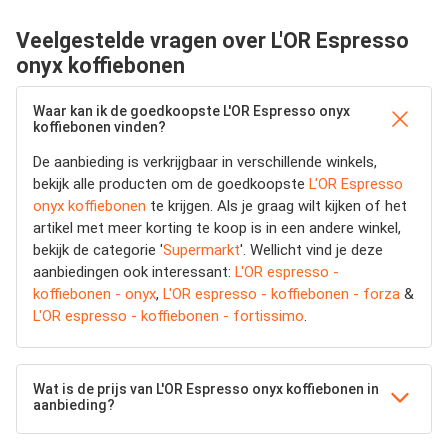
Veelgestelde vragen over L'OR Espresso
onyx koffiebonen
Waar kan ik de goedkoopste L'OR Espresso onyx
koffiebonen vinden?
De aanbieding is verkrijgbaar in verschillende winkels,
bekijk alle producten om de goedkoopste
L'OR Espresso
onyx koffiebonen
te krijgen. Als je graag wilt kijken of het
artikel met meer korting te koop is in een andere winkel,
bekijk de categorie '
Supermarkt
'. Wellicht vind je deze
aanbiedingen ook interessant:
L'OR espresso -
koffiebonen - onyx
,
L'OR espresso - koffiebonen - forza
&
L'OR espresso - koffiebonen - fortissimo
.
Wat is de prijs van L'OR Espresso onyx koffiebonen in
aanbieding?