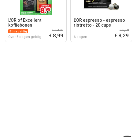
L'OR of Excellent
L'OR espresso - espresso
koffiebonen
ristretto - 20 cups
€ 13,85
€ 9,19
Bijna geldig
€ 8,99
€ 8,29
Over 5 dagen geldig
6 dagen