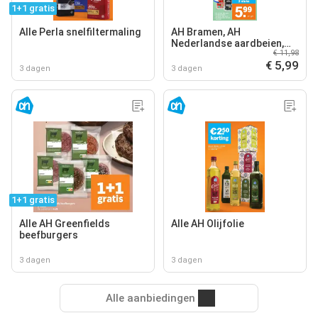
1+1 gratis
Alle Perla snelfiltermaling
AH Bramen, AH
Nederlandse aardbeien,
€ 11,98
AH Nederlandse kersen
€ 5,99
3 dagen
3 dagen
1+1 gratis
Alle AH Greenfields
Alle AH Olijfolie
beefburgers
3 dagen
3 dagen
Alle aanbiedingen