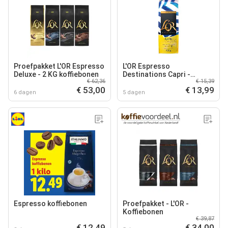
Proefpakket L'OR Espresso
L'OR Espresso
Deluxe - 2 KG koffiebonen
Destinations Capri -
€ 62,36
€ 15,39
Koffiebonen 450 GR
€ 53,00
€ 13,99
6 dagen
5 dagen
Espresso koffiebonen
Proefpakket - L'OR -
Koffiebonen
€ 39,87
€ 12,49
€ 34,00