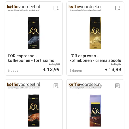
L'OR espresso -
L'OR espresso -
koffiebonen - fortissimo
koffiebonen - crema absolu
€ 15,39
€ 15,39
€ 13,99
€ 13,99
6 dagen
6 dagen