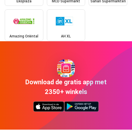
Ekoplaza
MCD Supermarkt
Sahan Supermarkten
Amazing Oriëntal
AH XL
Download de gratis app met
2350+ winkels