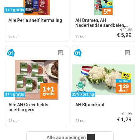
1+1 gratis
Alle Perla snelfiltermaling
AH Bramen, AH
Nederlandse aardbeien,
€ 11,98
AH Nederlandse kersen
€ 5,99
23 uur
23 uur
1+1 gratis
35% korting
Alle AH Greenfields
AH Bloemkool
beefburgers
€ 1,99
€ 1,29
23 uur
23 uur
Alle aanbiedingen