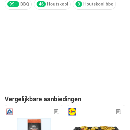
99+
BBQ
46
Houtskool
8
Houtskool bbq
Vergelijkbare aanbiedingen