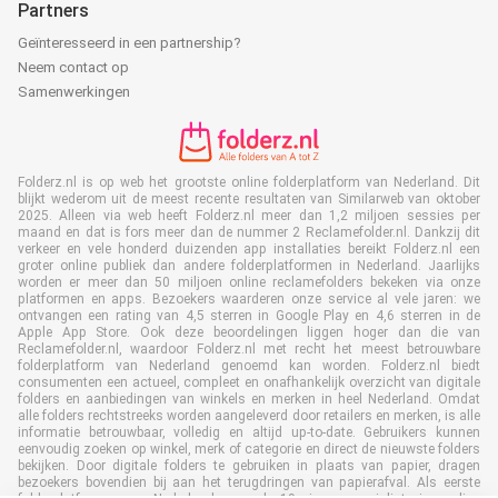
Partners
Geïnteresseerd in een partnership?
Neem contact op
Samenwerkingen
Folderz.nl is op web het grootste online folderplatform van Nederland. Dit
blijkt wederom uit de meest recente resultaten van Similarweb van oktober
2025. Alleen via web heeft Folderz.nl meer dan 1,2 miljoen sessies per
maand en dat is fors meer dan de nummer 2 Reclamefolder.nl. Dankzij dit
verkeer en vele honderd duizenden app installaties bereikt Folderz.nl een
groter online publiek dan andere folderplatformen in Nederland. Jaarlijks
worden er meer dan 50 miljoen online reclamefolders bekeken via onze
platformen en apps. Bezoekers waarderen onze service al vele jaren: we
ontvangen een rating van 4,5 sterren in Google Play en 4,6 sterren in de
Apple App Store. Ook deze beoordelingen liggen hoger dan die van
Reclamefolder.nl, waardoor Folderz.nl met recht het meest betrouwbare
folderplatform van Nederland genoemd kan worden. Folderz.nl biedt
consumenten een actueel, compleet en onafhankelijk overzicht van digitale
folders en aanbiedingen van winkels en merken in heel Nederland. Omdat
alle folders rechtstreeks worden aangeleverd door retailers en merken, is alle
informatie betrouwbaar, volledig en altijd up-to-date. Gebruikers kunnen
eenvoudig zoeken op winkel, merk of categorie en direct de nieuwste folders
bekijken. Door digitale folders te gebruiken in plaats van papier, dragen
bezoekers bovendien bij aan het terugdringen van papierafval. Als eerste