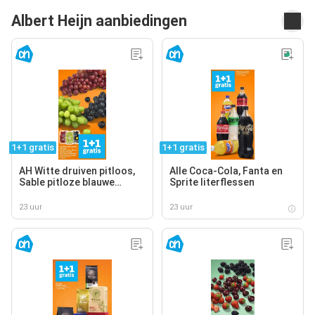
Albert Heijn aanbiedingen
1+1 gratis
1+1 gratis
AH Witte druiven pitloos,
Alle Coca-Cola, Fanta en
Sable pitloze blauwe
Sprite literflessen
druiven, AH Cotton sweet
pitloze rode druiven
23 uur
23 uur