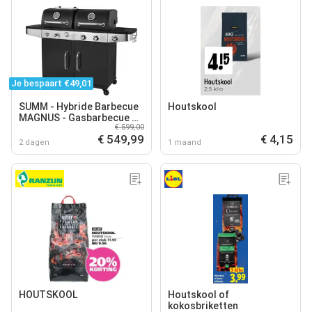
Je bespaart €49,01
SUMM - Hybride Barbecue
Houtskool
MAGNUS - Gasbarbecue &
€ 599,00
Houtskool BBQ - 2
€ 549,99
€ 4,15
Grillroosters 48x42 cm -
2 dagen
1 maand
Zijbrander
HOUTSKOOL
Houtskool of
kokosbriketten