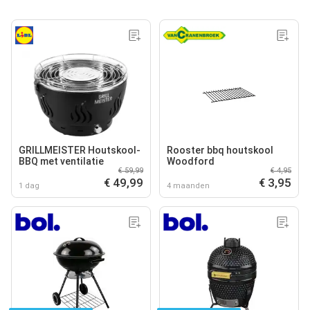
GRILLMEISTER Houtskool-
Rooster bbq houtskool
BBQ met ventilatie
Woodford
€ 59,99
€ 4,95
€ 49,99
€ 3,95
1 dag
4 maanden