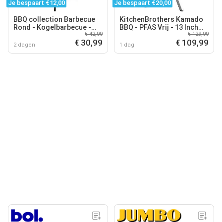
Je bespaart €12,00
Je bespaart €20,00
BBQ collection Barbecue
KitchenBrothers Kamado
Rond - Kogelbarbecue -
BBQ - PFAS Vrij - 13 Inch
€ 42,99
€ 129,99
Houtskool BBQ - met
Houtskool Barbecue - 27⌀
€ 30,99
€ 109,99
Deksel en Wielen -
cm - Egg BBQ - Zwart
2 dagen
1 dag
Opbergrooster