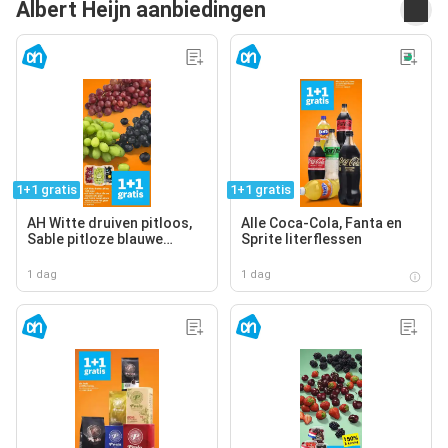
Albert Heijn aanbiedingen
1+1 gratis
1+1 gratis
AH Witte druiven pitloos,
Alle Coca-Cola, Fanta en
Sable pitloze blauwe
Sprite literflessen
druiven, AH Cotton sweet
pitloze rode druiven
1 dag
1 dag