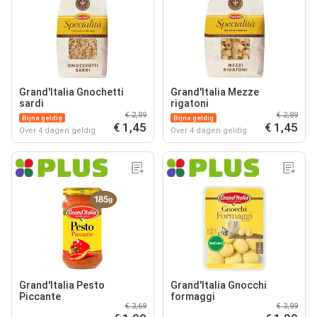
Grand'Italia Gnochetti
Grand'Italia Mezze
sardi
rigatoni
€ 2,89
€ 2,89
Bijna geldig
Bijna geldig
€ 1,45
€ 1,45
Over 4 dagen geldig
Over 4 dagen geldig
Grand'Italia Pesto
Grand'Italia Gnocchi
Piccante
formaggi
€ 3,69
€ 3,99