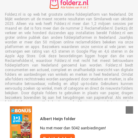
Folderz.nl is op web het grootste online folderplatform van Nederland. Dit
blijkt wederom uit de meest recente resultaten van Similarweb van oktober
2025. Alleen via web heeft Folderz.nl meer dan 1,2 miljoen sessies per
maand en dat is fors meer dan de nummer 2 Reclamefolder.nl. Dankzij dit
verkeer en vele honderd duizenden app installaties bereikt Folderz.nl een
groter online publiek dan andere folderplatformen in Nederland. Jaarlijks
worden er meer dan 50 miljoen online reclamefolders bekeken via onze
platformen en apps. Bezoekers waarderen onze service al vele jaren: we
ontvangen een rating van 4,5 sterren in Google Play en 4,6 sterren in de
Apple App Store. Ook deze beoordelingen liggen hoger dan die van
Reclamefolder.nl, waardoor Folderz.nl met recht het meest betrouwbare
folderplatform van Nederland genoemd kan worden. Folderz.nl biedt
consumenten een actueel, compleet en onafhankelijk overzicht van digitale
folders en aanbiedingen van winkels en merken in heel Nederland. Omdat
alle folders rechtstreeks worden aangeleverd door retailers en merken, is alle
informatie betrouwbaar, volledig en altijd up-to-date. Gebruikers kunnen
eenvoudig zoeken op winkel, merk of categorie en direct de nieuwste folders
bekijken. Door digitale folders te gebruiken in plaats van papier, dragen
bezoekers bovendien bij aan het terugdringen van papierafval. Als eerste
folderplatform van Nederland en al 19 jaar specialist in online
folderpublicaties, heeft Folderz.nl duurzame samenwerkingen opgebouwd
met retailers en merken. Hierdoor zijn we uitgegroeid tot de toonaangevende
speler in de digitale foldermarkt.
Albert Heijn folder
Nu met meer dan 5042 aanbiedingen!