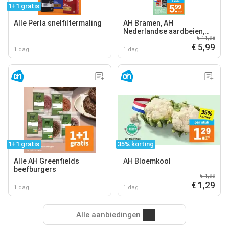
1+1 gratis
Alle Perla snelfiltermaling
AH Bramen, AH
Nederlandse aardbeien,
€ 11,98
AH Nederlandse kersen
€ 5,99
1 dag
1 dag
1+1 gratis
35% korting
Alle AH Greenfields
AH Bloemkool
beefburgers
€ 1,99
€ 1,29
1 dag
1 dag
Alle aanbiedingen