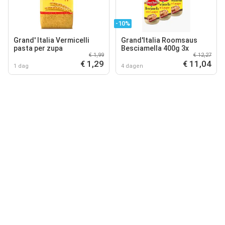
-10%
Grand' Italia Vermicelli
Grand'Italia Roomsaus
pasta per zupa
Besciamella 400g 3x
€ 1,99
€ 12,27
€ 1,29
€ 11,04
1 dag
4 dagen