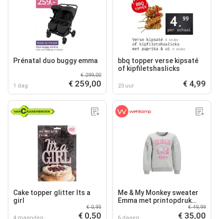
Prénatal duo buggy emma
bbq topper verse kipsaté
of kipfiletshaslicks
€ 299,00
€ 259,00
€ 4,99
1 dag
23 uur
Cake topper glitter Its a
Me & My Monkey sweater
girl
Emma met printopdruk
€ 0,95
€ 49,99
grijs melange
€ 0,50
€ 35,00
4 maanden
6 dagen