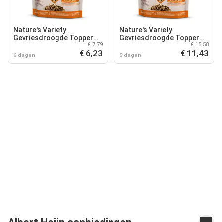
Nature's Variety
Nature's Variety
Gevriesdroogde Topper
Gevriesdroogde Topper
€ 7,79
€ 15,58
voor Honden - Kip (120 g)
voor Honden - Dubbelpak:
€ 6,23
€ 11,43
Kip (2 x 120 g)
6 dagen
5 dagen