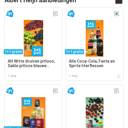
Albert Heijn aanbiedingen
1+1 gratis
1+1 gratis
AH Witte druiven pitloos,
Alle Coca-Cola, Fanta en
Sable pitloze blauwe
Sprite literflessen
druiven, AH Cotton sweet
pitloze rode druiven
1 dag
1 dag