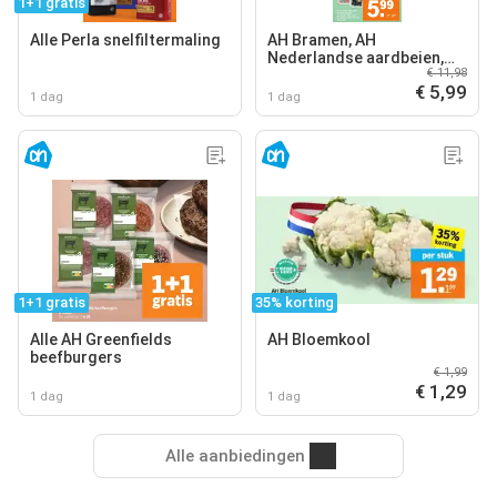
1+1 gratis
Alle Perla snelfiltermaling
AH Bramen, AH
Nederlandse aardbeien,
€ 11,98
AH Nederlandse kersen
€ 5,99
1 dag
1 dag
1+1 gratis
35% korting
Alle AH Greenfields
AH Bloemkool
beefburgers
€ 1,99
€ 1,29
1 dag
1 dag
Alle aanbiedingen