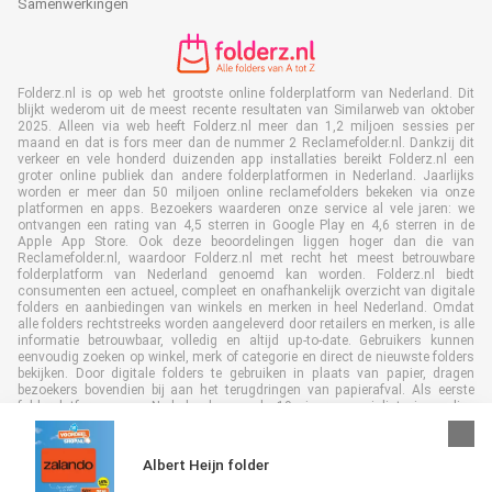
Samenwerkingen
Folderz.nl is op web het grootste online folderplatform van Nederland. Dit
blijkt wederom uit de meest recente resultaten van Similarweb van oktober
2025. Alleen via web heeft Folderz.nl meer dan 1,2 miljoen sessies per
maand en dat is fors meer dan de nummer 2 Reclamefolder.nl. Dankzij dit
verkeer en vele honderd duizenden app installaties bereikt Folderz.nl een
groter online publiek dan andere folderplatformen in Nederland. Jaarlijks
worden er meer dan 50 miljoen online reclamefolders bekeken via onze
platformen en apps. Bezoekers waarderen onze service al vele jaren: we
ontvangen een rating van 4,5 sterren in Google Play en 4,6 sterren in de
Apple App Store. Ook deze beoordelingen liggen hoger dan die van
Reclamefolder.nl, waardoor Folderz.nl met recht het meest betrouwbare
folderplatform van Nederland genoemd kan worden. Folderz.nl biedt
consumenten een actueel, compleet en onafhankelijk overzicht van digitale
folders en aanbiedingen van winkels en merken in heel Nederland. Omdat
alle folders rechtstreeks worden aangeleverd door retailers en merken, is alle
informatie betrouwbaar, volledig en altijd up-to-date. Gebruikers kunnen
eenvoudig zoeken op winkel, merk of categorie en direct de nieuwste folders
bekijken. Door digitale folders te gebruiken in plaats van papier, dragen
bezoekers bovendien bij aan het terugdringen van papierafval. Als eerste
folderplatform van Nederland en al 19 jaar specialist in online
folderpublicaties, heeft Folderz.nl duurzame samenwerkingen opgebouwd
met retailers en merken. Hierdoor zijn we uitgegroeid tot de toonaangevende
speler in de digitale foldermarkt.
Albert Heijn folder