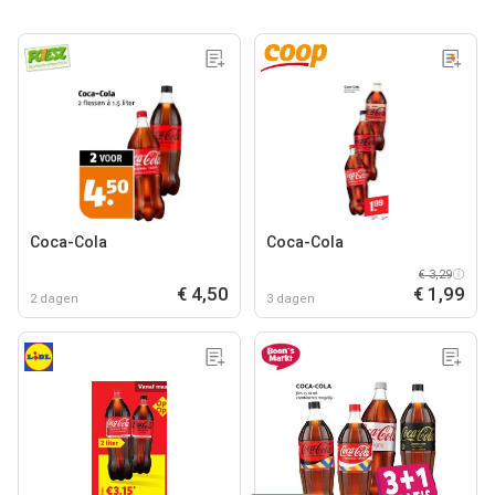
Coca-Cola
Coca-Cola
€ 3,29
€ 4,50
€ 1,99
2 dagen
3 dagen