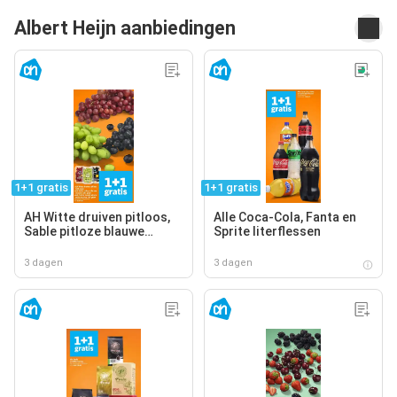
Albert Heijn aanbiedingen
1+1 gratis
1+1 gratis
AH Witte druiven pitloos,
Alle Coca-Cola, Fanta en
Sable pitloze blauwe
Sprite literflessen
druiven, AH Cotton sweet
pitloze rode druiven
3 dagen
3 dagen