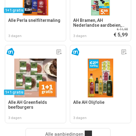
1+1 gratis
Alle Perla snelfiltermaling
AH Bramen, AH
Nederlandse aardbeien,
€ 11,98
AH Nederlandse kersen
€ 5,99
3 dagen
3 dagen
1+1 gratis
Alle AH Greenfields
Alle AH Olijfolie
beefburgers
3 dagen
3 dagen
Alle aanbiedingen