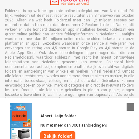
Folderz.nl is op web het grootste online folderplatform van Nederland. Dit
blijkt wederom uit de meest recente resultaten van Similarweb van oktober
2025. Alleen via web heeft Folderz.nl meer dan 1,2 miljoen sessies per
maand en dat is fors meer dan de nummer 2 Reclamefolder.nl. Dankzij dit
verkeer en vele honderd duizenden app installaties bereikt Folderz.nl een
groter online publiek dan andere folderplatformen in Nederland. Jaarlijks
worden er meer dan 50 miljoen online reclamefolders bekeken via onze
platformen en apps. Bezoekers waarderen onze service al vele jaren: we
ontvangen een rating van 4,5 sterren in Google Play en 4,6 sterren in de
Apple App Store. Ook deze beoordelingen liggen hoger dan die van
Reclamefolder.nl, waardoor Folderz.nl met recht het meest betrouwbare
folderplatform van Nederland genoemd kan worden. Folderz.nl biedt
consumenten een actueel, compleet en onafhankelijk overzicht van digitale
folders en aanbiedingen van winkels en merken in heel Nederland. Omdat
alle folders rechtstreeks worden aangeleverd door retailers en merken, is alle
informatie betrouwbaar, volledig en altijd up-to-date. Gebruikers kunnen
eenvoudig zoeken op winkel, merk of categorie en direct de nieuwste folders
bekijken. Door digitale folders te gebruiken in plaats van papier, dragen
bezoekers bovendien bij aan het terugdringen van papierafval. Als eerste
folderplatform van Nederland en al 19 jaar specialist in online
folderpublicaties, heeft Folderz.nl duurzame samenwerkingen opgebouwd
met retailers en merken. Hierdoor zijn we uitgegroeid tot de toonaangevende
speler in de digitale foldermarkt.
Albert Heijn folder
Nu met meer dan 3001 aanbiedingen!
Bekijk folder!