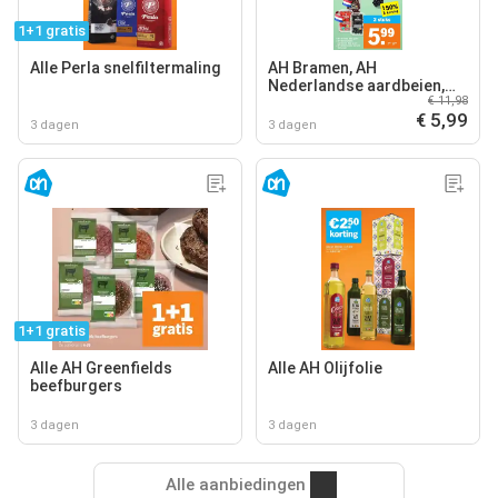
1+1 gratis
Alle Perla snelfiltermaling
AH Bramen, AH
Nederlandse aardbeien,
€ 11,98
AH Nederlandse kersen
€ 5,99
3 dagen
3 dagen
1+1 gratis
Alle AH Greenfields
Alle AH Olijfolie
beefburgers
3 dagen
3 dagen
Alle aanbiedingen