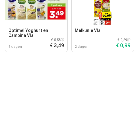
Optimel Yoghurt en
Melkunie Vla
Campina Vla
€ 5,58
€ 2,29
€ 3,49
€ 0,99
5 dagen
2 dagen