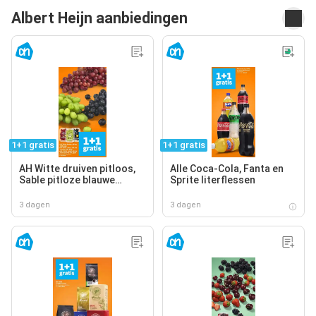
Albert Heijn aanbiedingen
1+1 gratis
1+1 gratis
AH Witte druiven pitloos,
Alle Coca-Cola, Fanta en
Sable pitloze blauwe
Sprite literflessen
druiven, AH Cotton sweet
pitloze rode druiven
3 dagen
3 dagen