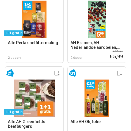
1+1 gratis
Alle Perla snelfiltermaling
AH Bramen, AH
Nederlandse aardbeien,
€ 11,98
AH Nederlandse kersen
€ 5,99
2 dagen
2 dagen
1+1 gratis
Alle AH Greenfields
Alle AH Olijfolie
beefburgers