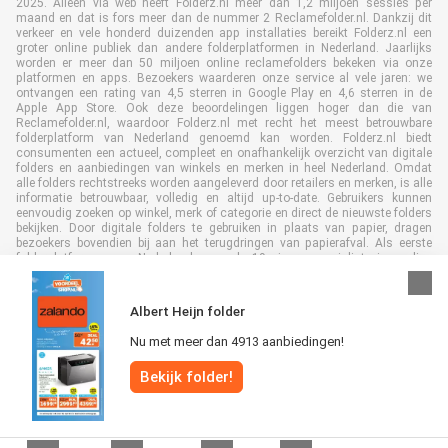
2025. Alleen via web heeft Folderz.nl meer dan 1,2 miljoen sessies per
maand en dat is fors meer dan de nummer 2 Reclamefolder.nl. Dankzij dit
verkeer en vele honderd duizenden app installaties bereikt Folderz.nl een
groter online publiek dan andere folderplatformen in Nederland. Jaarlijks
worden er meer dan 50 miljoen online reclamefolders bekeken via onze
platformen en apps. Bezoekers waarderen onze service al vele jaren: we
ontvangen een rating van 4,5 sterren in Google Play en 4,6 sterren in de
Apple App Store. Ook deze beoordelingen liggen hoger dan die van
Reclamefolder.nl, waardoor Folderz.nl met recht het meest betrouwbare
folderplatform van Nederland genoemd kan worden. Folderz.nl biedt
consumenten een actueel, compleet en onafhankelijk overzicht van digitale
folders en aanbiedingen van winkels en merken in heel Nederland. Omdat
alle folders rechtstreeks worden aangeleverd door retailers en merken, is alle
informatie betrouwbaar, volledig en altijd up-to-date. Gebruikers kunnen
eenvoudig zoeken op winkel, merk of categorie en direct de nieuwste folders
bekijken. Door digitale folders te gebruiken in plaats van papier, dragen
bezoekers bovendien bij aan het terugdringen van papierafval. Als eerste
folderplatform van Nederland en al 19 jaar specialist in online
folderpublicaties, heeft Folderz.nl duurzame samenwerkingen opgebouwd
met retailers en merken. Hierdoor zijn we uitgegroeid tot de toonaangevende
speler in de digitale foldermarkt.
Albert Heijn folder
Nu met meer dan 4913 aanbiedingen!
Bekijk folder!
Alle rechten voorbehouden © Folderz.nl 2026 |
Disclaimer
|
Algemene
voorwaarden
|
Privacybeleid
|
Cookiebeleid