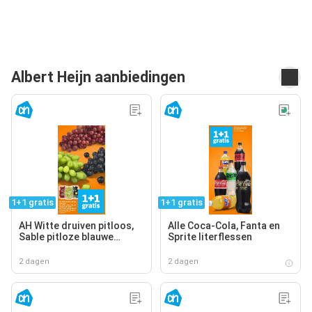
Albert Heijn aanbiedingen
1+1 gratis
1+1 gratis
AH Witte druiven pitloos,
Alle Coca-Cola, Fanta en
Sable pitloze blauwe
Sprite literflessen
druiven, AH Cotton sweet
pitloze rode druiven
2 dagen
2 dagen