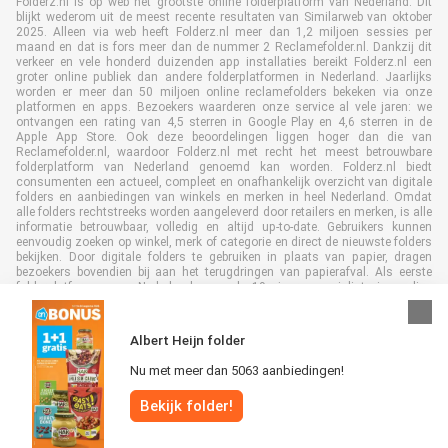
Folderz.nl is op web het grootste online folderplatform van Nederland. Dit
blijkt wederom uit de meest recente resultaten van Similarweb van oktober
2025. Alleen via web heeft Folderz.nl meer dan 1,2 miljoen sessies per
maand en dat is fors meer dan de nummer 2 Reclamefolder.nl. Dankzij dit
verkeer en vele honderd duizenden app installaties bereikt Folderz.nl een
groter online publiek dan andere folderplatformen in Nederland. Jaarlijks
worden er meer dan 50 miljoen online reclamefolders bekeken via onze
platformen en apps. Bezoekers waarderen onze service al vele jaren: we
ontvangen een rating van 4,5 sterren in Google Play en 4,6 sterren in de
Apple App Store. Ook deze beoordelingen liggen hoger dan die van
Reclamefolder.nl, waardoor Folderz.nl met recht het meest betrouwbare
folderplatform van Nederland genoemd kan worden. Folderz.nl biedt
consumenten een actueel, compleet en onafhankelijk overzicht van digitale
folders en aanbiedingen van winkels en merken in heel Nederland. Omdat
alle folders rechtstreeks worden aangeleverd door retailers en merken, is alle
informatie betrouwbaar, volledig en altijd up-to-date. Gebruikers kunnen
eenvoudig zoeken op winkel, merk of categorie en direct de nieuwste folders
bekijken. Door digitale folders te gebruiken in plaats van papier, dragen
bezoekers bovendien bij aan het terugdringen van papierafval. Als eerste
folderplatform van Nederland en al 19 jaar specialist in online
folderpublicaties, heeft Folderz.nl duurzame samenwerkingen opgebouwd
met retailers en merken. Hierdoor zijn we uitgegroeid tot de toonaangevende
speler in de digitale foldermarkt.
Albert Heijn folder
Nu met meer dan 5063 aanbiedingen!
Bekijk folder!
Alle rechten voorbehouden © Folderz.nl 2026 |
Disclaimer
|
Algemene