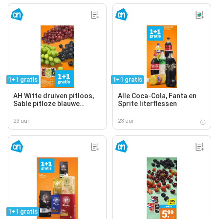
1+1 gratis
1+1 gratis
AH Witte druiven pitloos,
Alle Coca-Cola, Fanta en
Sable pitloze blauwe
Sprite literflessen
druiven, AH Cotton sweet
pitloze rode druiven
23 uur
23 uur
1+1 gratis