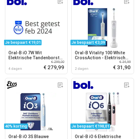
Je bespaart €19,01
Je bespaart €3,09
Oral-B iO 7W Wit
Oral-B Vitality 100 White
Elektrische Tandenborstel
CrossAction - Elektrische
€ 299,00
€ 34,99
By Braun
Tandenborstel - Powered
€ 279,99
€ 31,90
By Braun
4 dagen
2 dagen
40% korting
Je bespaart €198,01
Oral-B iO 3S Blauwe
Oral-B iO 6 Elektrische