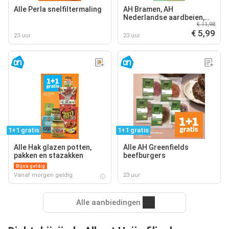
Alle Perla snelfiltermaling
AH Bramen, AH
Nederlandse aardbeien,
€ 11,98
AH Nederlandse kersen
€ 5,99
23 uur
23 uur
1+1 gratis
1+1 gratis
Alle Hak glazen potten,
Alle AH Greenfields
pakken en stazakken
beefburgers
Bijna geldig
Vanaf morgen geldig
23 uur
Alle aanbiedingen