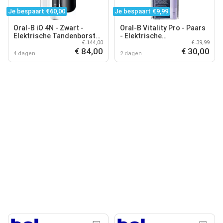
Je bespaart €60,00
Je bespaart €9,99
Oral-B iO 4N - Zwart -
Oral-B Vitality Pro - Paars
Elektrische Tandenborstel
- Elektrische
€ 144,00
€ 39,99
- Ontworpen Door Braun
Tandenborstel -
€ 84,00
€ 30,00
Ontworpen door Braun
4 dagen
2 dagen