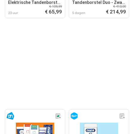
Elektrische Tandenborstel
Tandenborstel Duo - Zwart
€ 109,99
€ 413,00
By Braun - 1 stuk
en Roze - Ontworpen Door
€ 65,99
€ 214,99
Braun
23 uur
5 dagen