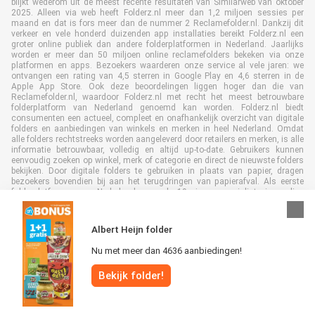
blijkt wederom uit de meest recente resultaten van Similarweb van oktober
2025. Alleen via web heeft Folderz.nl meer dan 1,2 miljoen sessies per
maand en dat is fors meer dan de nummer 2 Reclamefolder.nl. Dankzij dit
verkeer en vele honderd duizenden app installaties bereikt Folderz.nl een
groter online publiek dan andere folderplatformen in Nederland. Jaarlijks
worden er meer dan 50 miljoen online reclamefolders bekeken via onze
platformen en apps. Bezoekers waarderen onze service al vele jaren: we
ontvangen een rating van 4,5 sterren in Google Play en 4,6 sterren in de
Apple App Store. Ook deze beoordelingen liggen hoger dan die van
Reclamefolder.nl, waardoor Folderz.nl met recht het meest betrouwbare
folderplatform van Nederland genoemd kan worden. Folderz.nl biedt
consumenten een actueel, compleet en onafhankelijk overzicht van digitale
folders en aanbiedingen van winkels en merken in heel Nederland. Omdat
alle folders rechtstreeks worden aangeleverd door retailers en merken, is alle
informatie betrouwbaar, volledig en altijd up-to-date. Gebruikers kunnen
eenvoudig zoeken op winkel, merk of categorie en direct de nieuwste folders
bekijken. Door digitale folders te gebruiken in plaats van papier, dragen
bezoekers bovendien bij aan het terugdringen van papierafval. Als eerste
folderplatform van Nederland en al 19 jaar specialist in online
folderpublicaties, heeft Folderz.nl duurzame samenwerkingen opgebouwd
met retailers en merken. Hierdoor zijn we uitgegroeid tot de toonaangevende
speler in de digitale foldermarkt.
Albert Heijn folder
Nu met meer dan 4636 aanbiedingen!
Bekijk folder!
Alle rechten voorbehouden © Folderz.nl 2026 |
Disclaimer
|
Algemene
voorwaarden
|
Privacybeleid
|
Cookiebeleid