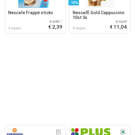
-10%
Nescafe Frappé sticks
NescafÈ Gold Cappuccino
10st 3x
€ 3,99
€ 12,27
€ 2,39
€ 11,04
3 dagen
4 dagen