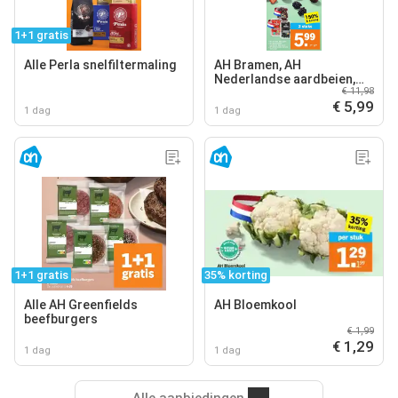
1+1 gratis
Alle Perla snelfiltermaling
AH Bramen, AH
Nederlandse aardbeien,
€ 11,98
AH Nederlandse kersen
€ 5,99
1 dag
1 dag
1+1 gratis
35% korting
Alle AH Greenfields
AH Bloemkool
beefburgers
€ 1,99
€ 1,29
1 dag
1 dag
Alle aanbiedingen