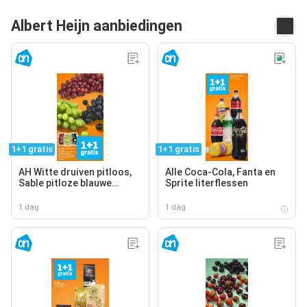
Albert Heijn aanbiedingen
1+1 gratis
1+1 gratis
AH Witte druiven pitloos,
Alle Coca-Cola, Fanta en
Sable pitloze blauwe
Sprite literflessen
druiven, AH Cotton sweet
pitloze rode druiven
1 dag
1 dag