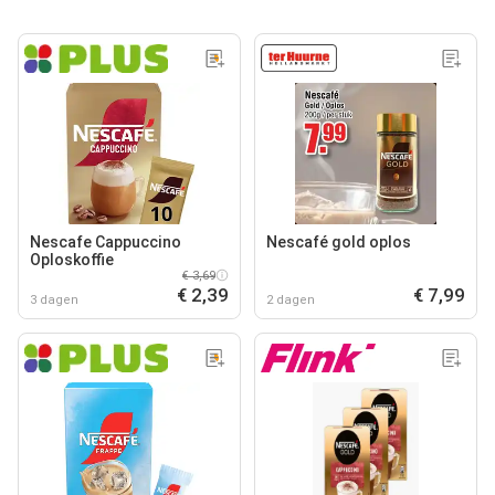
Nescafe Cappuccino
Nescafé gold oplos
Oploskoffie
€ 3,69
€ 2,39
€ 7,99
3 dagen
2 dagen