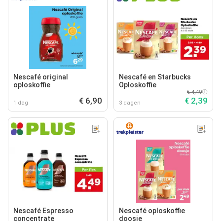
Nescafé original
Nescafé en Starbucks
oploskoffie
Oploskoffie
€ 4,49
€ 6,90
€ 2,39
1 dag
3 dagen
Nescafé Espresso
Nescafé oploskoffie
concentrate
doosje