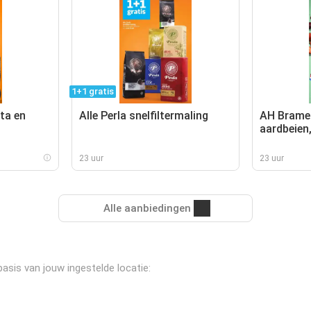
1+1 gratis
ta en
Alle Perla snelfiltermaling
AH Bramen
aardbeien
kersen
23 uur
23 uur
Alle aanbiedingen
asis van jouw ingestelde locatie: