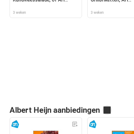
Aardappelsalade
Kokosbriketten
3 weken
3 weken
Albert Heijn aanbiedingen