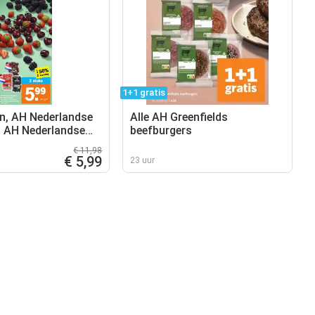
1+1 gratis
, AH Nederlandse
Alle AH Greenfields
, AH Nederlandse
beefburgers
€ 11,98
€ 5,99
23 uur