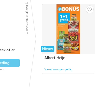
Bekijk in de folder
Nieuw
eck of er
Albert Heijn
eding
 aug
Vanaf morgen geldig