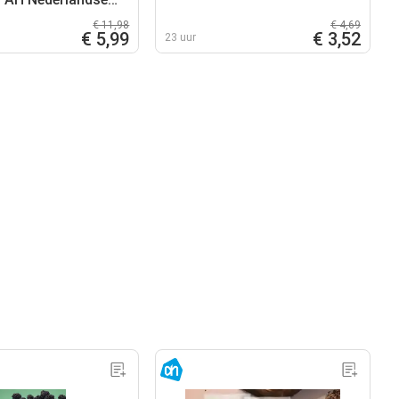
€ 11,98
€ 4,69
€ 5,99
€ 3,52
23 uur