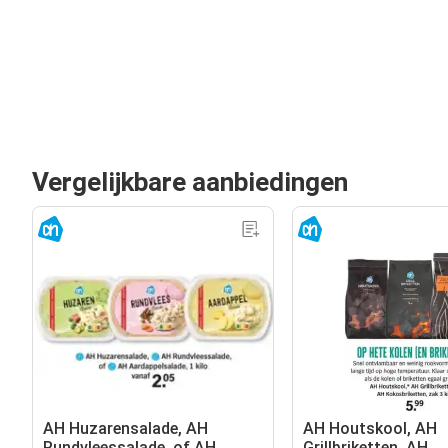
Vergelijkbare aanbiedingen
AH Huzarensalade, AH
AH Houtskool, AH
Rundvleessalade, of AH
Grillbriketten, AH