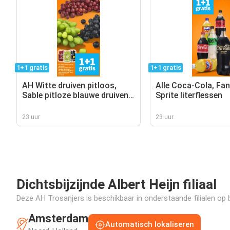
1+1 gratis
1+1 gratis
AH Witte druiven pitloos,
Alle Coca-Cola, Fan
Sable pitloze blauwe druiven,
Sprite literflessen
AH Cotton sweet pitloze
rode druiven
23 uur
23 uur
Dichtsbijzijnde Albert Heijn filiaal
Deze AH Trosanjers is beschikbaar in onderstaande filialen op b
Amsterdam
Automatisch lokaliseren