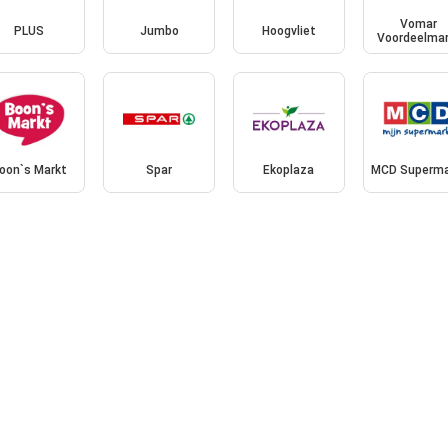
Vomar
PLUS
Jumbo
Hoogvliet
Voordeelmar
oon`s Markt
Spar
Ekoplaza
MCD Superma