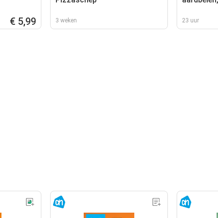
kersen
€ 5,99
3 weken
23 uur