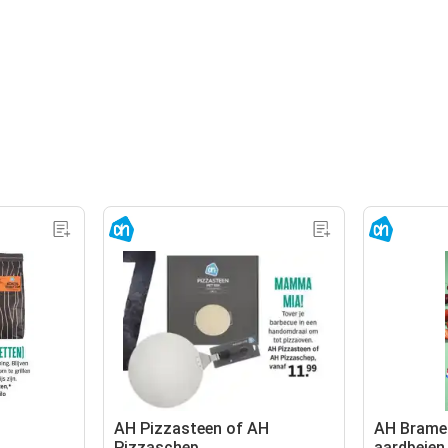
AH Pizzasteen of AH
AH Bramen
Pizzaschep
aardbeien