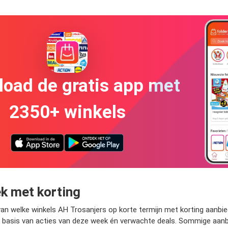
oad de gratis app met
2350+ winkels
k met korting
van welke winkels AH Trosanjers op korte termijn met korting aanbi
op basis van acties van deze week én verwachte deals. Sommige aanbi