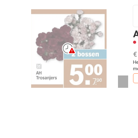
A
€
He
mo