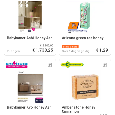
Babykamer Ashi Honey Ash
Arizona green tea honey
€ 2.103,00
Bijna geldig
€ 1.738,25
€ 1,29
25 dagen
Over 6 dagen geldig
Babykamer Kyo Honey Ash
Amber stone Honey
Cinnamon
€ 1,00