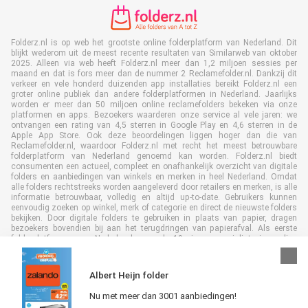
Folderz.nl is op web het grootste online folderplatform van Nederland. Dit
blijkt wederom uit de meest recente resultaten van Similarweb van oktober
2025. Alleen via web heeft Folderz.nl meer dan 1,2 miljoen sessies per
maand en dat is fors meer dan de nummer 2 Reclamefolder.nl. Dankzij dit
verkeer en vele honderd duizenden app installaties bereikt Folderz.nl een
groter online publiek dan andere folderplatformen in Nederland. Jaarlijks
worden er meer dan 50 miljoen online reclamefolders bekeken via onze
platformen en apps. Bezoekers waarderen onze service al vele jaren: we
ontvangen een rating van 4,5 sterren in Google Play en 4,6 sterren in de
Apple App Store. Ook deze beoordelingen liggen hoger dan die van
Reclamefolder.nl, waardoor Folderz.nl met recht het meest betrouwbare
folderplatform van Nederland genoemd kan worden. Folderz.nl biedt
consumenten een actueel, compleet en onafhankelijk overzicht van digitale
folders en aanbiedingen van winkels en merken in heel Nederland. Omdat
alle folders rechtstreeks worden aangeleverd door retailers en merken, is alle
informatie betrouwbaar, volledig en altijd up-to-date. Gebruikers kunnen
eenvoudig zoeken op winkel, merk of categorie en direct de nieuwste folders
bekijken. Door digitale folders te gebruiken in plaats van papier, dragen
bezoekers bovendien bij aan het terugdringen van papierafval. Als eerste
folderplatform van Nederland en al 19 jaar specialist in online
folderpublicaties, heeft Folderz.nl duurzame samenwerkingen opgebouwd
met retailers en merken. Hierdoor zijn we uitgegroeid tot de toonaangevende
speler in de digitale foldermarkt.
Albert Heijn folder
Nu met meer dan 3001 aanbiedingen!