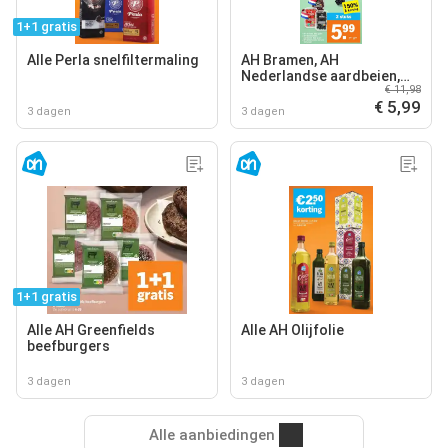
1+1 gratis
Alle Perla snelfiltermaling
AH Bramen, AH
Nederlandse aardbeien,
€ 11,98
AH Nederlandse kersen
€ 5,99
3 dagen
3 dagen
1+1 gratis
Alle AH Greenfields
Alle AH Olijfolie
beefburgers
3 dagen
3 dagen
Alle aanbiedingen