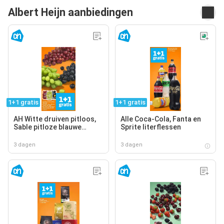
Albert Heijn aanbiedingen
1+1 gratis
1+1 gratis
AH Witte druiven pitloos,
Alle Coca-Cola, Fanta en
Sable pitloze blauwe
Sprite literflessen
druiven, AH Cotton sweet
pitloze rode druiven
3 dagen
3 dagen