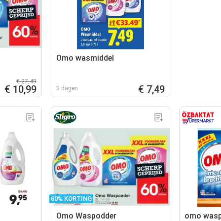
Omo wasmiddel
€ 27,49
€ 10,99
€ 7,49
3 dagen
60% KORTING
Omo Waspodder
omo wasp