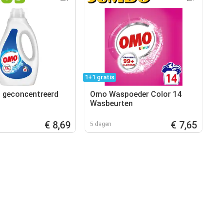
1+1 gratis
 geconcentreerd
Omo Waspoeder Color 14
Wasbeurten
€ 8,69
€ 7,65
5 dagen