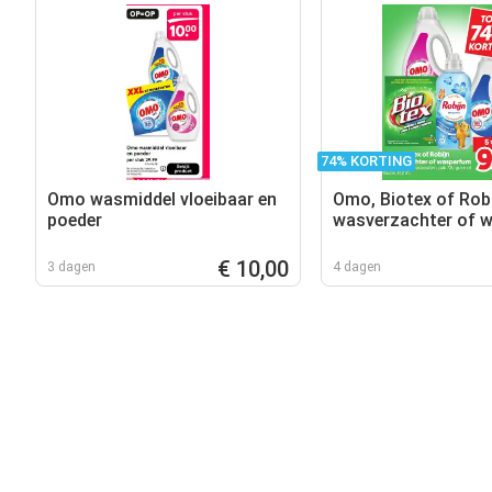
74% KORTING
Omo wasmiddel vloeibaar en
Omo, Biotex of Rob
poeder
wasverzachter of 
€ 10,00
3 dagen
4 dagen