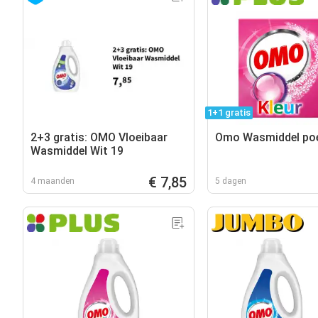
1+1 gratis
2+3 gratis: OMO Vloeibaar
Omo Wasmiddel poe
Wasmiddel Wit 19
€ 7,85
4 maanden
5 dagen