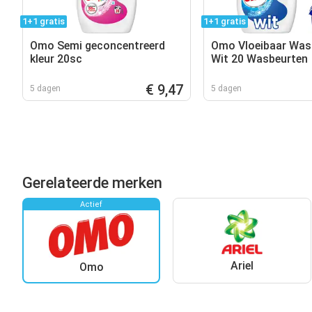
1+1 gratis
1+1 gratis
Omo Semi geconcentreerd
Omo Vloeibaar Was
kleur 20sc
Wit 20 Wasbeurten
€ 9,47
5 dagen
5 dagen
Gerelateerde merken
Actief
Ariel
Omo