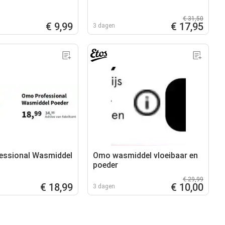
€ 31,50
€ 9,99
€ 17,95
3 dagen
essional Wasmiddel
Omo wasmiddel vloeibaar en
poeder
€ 29,99
€ 18,99
€ 10,00
3 dagen