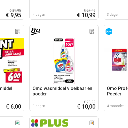
€ 21,95
€ 27,49
€ 9,95
€ 10,99
4 dagen
3 dagen
middel
Omo wasmiddel vloeibaar en
Omo Prof
poeder
Poeder
€ 29,99
€ 6,00
€ 10,00
3 dagen
4 maanden