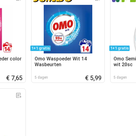
1+1 gratis
1+1 gratis
der color
Omo Waspoeder Wit 14
Omo Semi
Wasbeurten
wit 20sc
€ 7,65
€ 5,99
5 dagen
5 dagen