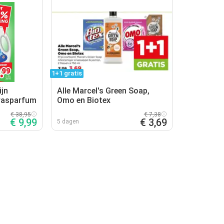
1+1 gratis
ijn
Alle Marcel's Green Soap,
wasparfum
Omo en Biotex
€ 38,95
€ 7,38
€ 9,99
€ 3,69
5 dagen