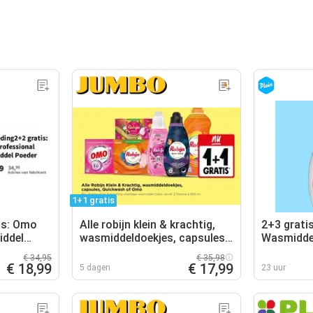
1+1 gratis
is: Omo
Alle robijn klein & krachtig,
2+3 grati
iddel
wasmiddeldoekjes, capsules,
Wasmiddel
quickwash of omo
€ 34,95
€ 35,98
€ 18,99
€ 17,99
5 dagen
23 uur