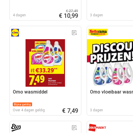
€ 27,49
€ 10,99
4 dagen
3 dagen
Omo wasmiddel
Omo vloeibaar was
Bijna geldig
€ 7,49
Over 4 dagen geldig
3 dagen