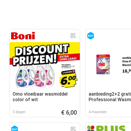
Omo vloeibaar wasmiddel
aanbieding2+2 grat
color of wit
Professional Wasm
Poeder
€ 6,00
3 dagen
4 maanden