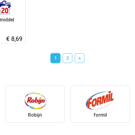
middel
€ 8,69
1
2
>
Robijn
formil