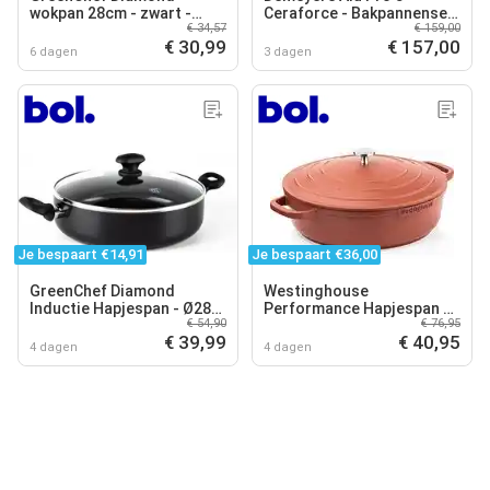
wokpan 28cm - zwart -
Ceraforce - Bakpannenset
€ 34,57
€ 159,00
inductie - PFAS-vrij
24cm + 28cm - Inductie
€ 30,99
€ 157,00
6 dagen
3 dagen
Je bespaart €14,91
Je bespaart €36,00
GreenChef Diamond
Westinghouse
Inductie Hapjespan - Ø28
Performance Hapjespan –
€ 54,90
€ 76,95
cm - keramisch - PFAS-vrij
Ø32 cm – Inclusief Deksel
€ 39,99
€ 40,95
– Inductie – Oranje
4 dagen
4 dagen