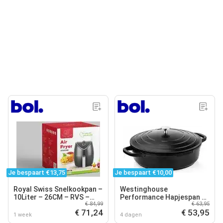
Je bespaart €13,75
Je bespaart €10,00
Royal Swiss Snelkookpan –
Westinghouse
10Liter – 26CM – RVS –
Performance Hapjespan –
€ 84,99
€ 63,95
Inductie Geschikt –
Ø28 cm – Inclusief Deksel
€ 71,24
€ 53,95
Pressure Cooker
– Inductie Pan – Zwart
1 week
4 dagen