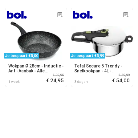
Je bespaart €5,00
Je bespaart €5,99
Wokpan Ø 28cm - Inductie -
Tefal Secure 5 Trendy -
Anti-Aanbak - Alle
Snelkookpan - 4L -
€ 29,95
€ 59,99
Warmtebronnen - PTFE en
Geschikt voor Inductie -
€ 24,95
€ 54,00
PFAS vrij
Veiligheidsslot - Compact
1 week
3 dagen