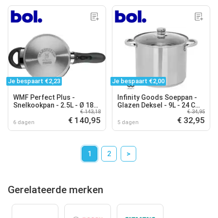
Je bespaart €2,23
Je bespaart €2,00
WMF Perfect Plus -
Infinity Goods Soeppan -
Snelkookpan - 2.5L - Ø 18
Glazen Deksel - 9L - 24 CM
€ 143,18
€ 34,95
cm - RVS - Vlambeveiliging
- Inductie En Gas -
€ 140,95
€ 32,95
- Inductie
Vaatwasserbestendig -
6 dagen
5 dagen
RVS
1
2
>
Gerelateerde merken