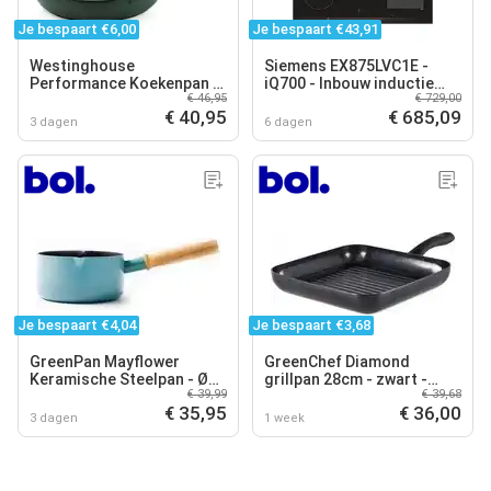
Je bespaart €6,00
Je bespaart €43,91
Westinghouse
Siemens EX875LVC1E -
Performance Koekenpan –
iQ700 - Inbouw inductie
€ 46,95
€ 729,00
Ø24 cm – Inductie – Groen
kookplaat - Zwart
€ 40,95
€ 685,09
3 dagen
6 dagen
Je bespaart €4,04
Je bespaart €3,68
GreenPan Mayflower
GreenChef Diamond
Keramische Steelpan - Ø
grillpan 28cm - zwart -
€ 39,99
€ 39,68
16 cm - Inductie
inductie - PFAS-vrij
€ 35,95
€ 36,00
3 dagen
1 week