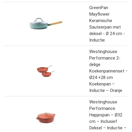
GreenPan
Mayflower
Keramische
Sauteerpan met
deksel - Ø 24 cm -
Inductie
Westinghouse
Performance 2-
delige
Koekenpannenset –
Ø24 +28 cm
Koekenpan –
Inductie – Oranje
Westinghouse
Performance
Hapjespan – Ø32
cm – Inclusief
Deksel – Inductie –