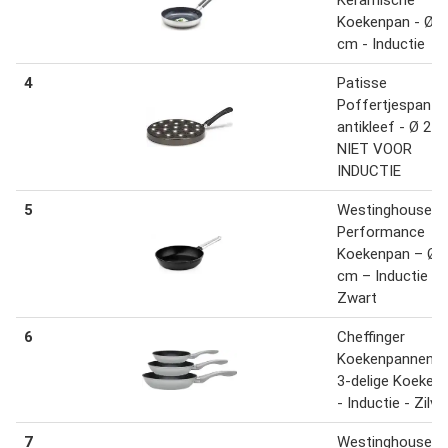
Koekenpan - Ø1
cm - Inductie
4
Patisse
Poffertjespan
antikleef - Ø 24 
NIET VOOR
INDUCTIE
5
Westinghouse
Performance
Koekenpan – Ø2
cm – Inductie –
Zwart
6
Cheffinger
Koekenpannense
3-delige Koeken
- Inductie - Zilve
7
Westinghouse