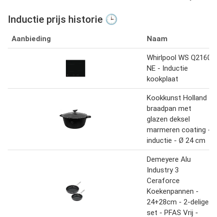
Inductie prijs historie 🕒
Aanbieding
Naam
Whirlpool WS Q2160
NE - Inductie
kookplaat
Kookkunst Holland
braadpan met
glazen deksel
marmeren coating -
inductie - Ø 24 cm
Demeyere Alu
Industry 3
Ceraforce
Koekenpannen -
24+28cm - 2-delige
set - PFAS Vrij -