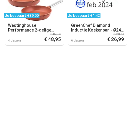
Je bespaart €39,00
Je bespaart €1,42
Westinghouse
GreenChef Diamond
Performance 2-delige
Inductie Koekenpan - Ø24
€ 87,95
€ 28,41
Koekenpannenset – Ø24
cm - keramisch - PFAS-vrij
€ 48,95
€ 26,99
+28 cm Koekenpan –
- Best getest
4 dagen
6 dagen
Inductie – Oranje