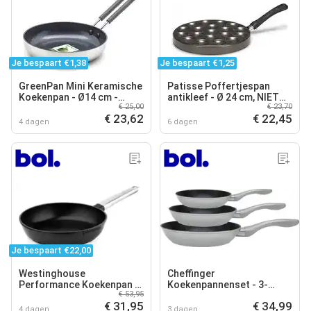
Je bespaart €1,38
Je bespaart €1,25
GreenPan Mini Keramische
Patisse Poffertjespan
Koekenpan - Ø14 cm -
antikleef - Ø 24 cm, NIET
€ 25,00
€ 23,70
Inductie
VOOR INDUCTIE
€ 23,62
€ 22,45
4 dagen
6 dagen
Je bespaart €22,00
Westinghouse
Cheffinger
Performance Koekenpan –
Koekenpannenset - 3-
€ 53,95
Ø28 cm – Inductie – Zwart
delige Koekenpan -
€ 31,95
€ 34,99
Inductie - Zilver
4 dagen
3 dagen