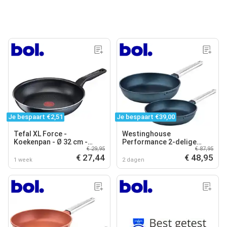
Je bespaart €2,51
Je bespaart €39,00
Tefal XL Force -
Westinghouse
Koekenpan - Ø 32 cm -
Performance 2-delige
€ 29,95
€ 87,95
Extra Diep - Niet Geschikt
Koekenpannenset – Ø24
€ 27,44
€ 48,95
voor Inductie
+28 cm Koekenpan –
1 week
2 dagen
Inductie – Blauw