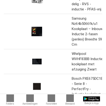
delig - RVS -
inductie - PFAS-vrij
Samsung
Nz64b5066fk/u1
Kookplaat – Inbouw
Inductie 2-fasen
(perilex) Breedte 59
Cm
Whirlpool
WVHF83BB Inductie
kookplaat met
afzuiging Zwart
Bosch PXE675DC1E
- Serie 8 -
PerfectFry -
Inductie kookplaat
AEG IKB64401FB -
Bekijk in App
Folders
Aanbiedingen
Favorieten
Bewaard