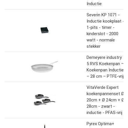
Inductie
Severin KP 1071 -
Inductie kookplaat -
1-pits - timer -
kinderslot - 2000
watt - normale
stekker
Demeyere industry
5 RVS Koekenpan –
Koekenpan Inductie
– 28 cm – PTFE-vrij
VitaVerde Expert
koekenpannenset Ø
20cm + Ø 24cm + Ø
28cm - zwart -
inductie - PFAS-vrij
Pyrex Optima+