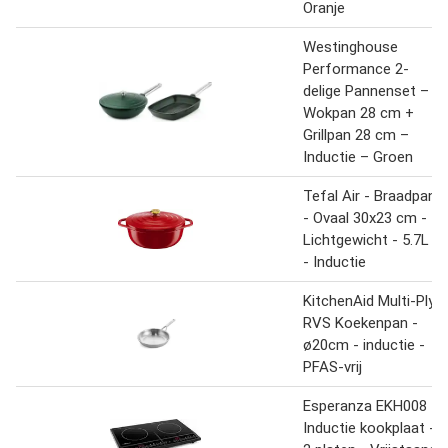
Oranje
Westinghouse
Performance 2-
delige Pannenset –
Wokpan 28 cm +
Grillpan 28 cm –
Inductie – Groen
Tefal Air - Braadpan
- Ovaal 30x23 cm -
Lichtgewicht - 5.7L
- Inductie
KitchenAid Multi-Ply
RVS Koekenpan -
ø20cm - inductie -
PFAS-vrij
Esperanza EKH008
Inductie kookplaat -