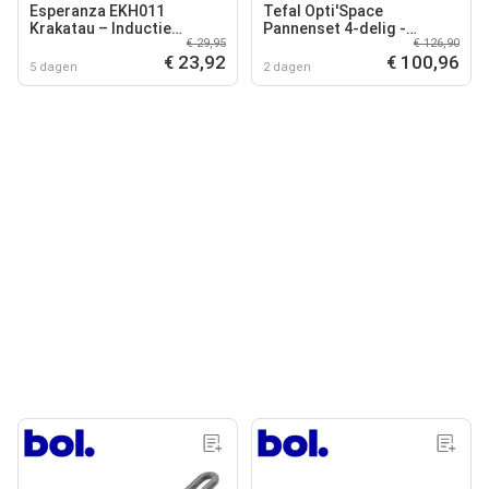
Esperanza EKH011
Tefal Opti'Space
Krakatau – Inductie
Pannenset 4-delig -
€ 29,95
€ 126,90
Kookplaat – Vrijstaand
Inductie
€ 23,92
€ 100,96
5 dagen
2 dagen