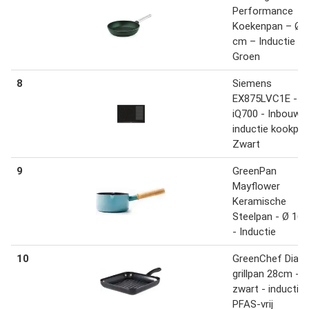
Performance
Koekenpan – Ø2
cm – Inductie –
Groen
8
Siemens
EX875LVC1E -
iQ700 - Inbouw
inductie kookpla
Zwart
9
GreenPan
Mayflower
Keramische
Steelpan - Ø 16
- Inductie
10
GreenChef Diam
grillpan 28cm -
zwart - inductie 
PFAS-vrij