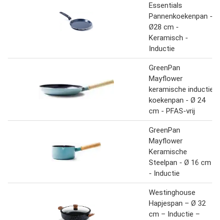
Essentials
Pannenkoekenpan -
Ø28 cm -
Keramisch -
Inductie
GreenPan
Mayflower
keramische inductie
koekenpan - Ø 24
cm - PFAS-vrij
GreenPan
Mayflower
Keramische
Steelpan - Ø 16 cm
- Inductie
Westinghouse
Hapjespan – Ø 32
cm – Inductie –