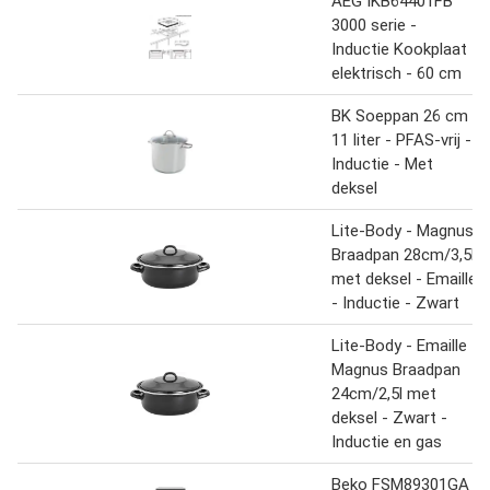
AEG IKB64401FB
3000 serie -
Inductie Kookplaat
elektrisch - 60 cm
BK Soeppan 26 cm
11 liter - PFAS-vrij -
Inductie - Met
deksel
Lite-Body - Magnus
Braadpan 28cm/3,5l
met deksel - Emaille
- Inductie - Zwart
Lite-Body - Emaille -
Magnus Braadpan
24cm/2,5l met
deksel - Zwart -
Inductie en gas
Beko FSM89301GA