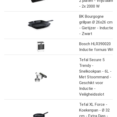
2 platen - Vrijstaand
- 2x 2000 W
BK Bourgogne
grillpan Ø 26x26 cm
- Gietijzer - Inductie
- Zwart
Bosch HLR390020
Inductie fornuis Wit
Tefal Secure 5
Trendy -
Snelkookpan - 6L -
Met Stoommand -
Geschikt voor
Inductie -
Veiligheidsslot
Tefal XL Force -
Koekenpan - Ø 32
cm - Extra Diep -