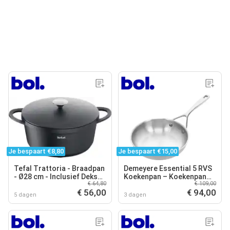
Je bespaart €8,80
Je bespaart €15,00
Tefal Trattoria - Braadpan
Demeyere Essential 5 RVS
- Ø28 cm - Inclusief Deksel
Koekenpan – Koekenpan
€ 64,80
€ 109,00
- Gietijzer - Geschikt voor
Inductie - 20 cm – PTFE-
€ 56,00
€ 94,00
Inductie
vrij
5 dagen
3 dagen