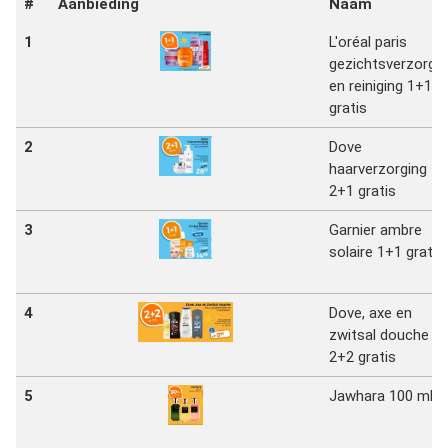
#
Aanbieding
Naam
1
L'oréal paris
gezichtsverzorgin
en reiniging 1+1
gratis
2
Dove
haarverzorging
2+1 gratis
3
Garnier ambre
solaire 1+1 gratis
4
Dove, axe en
zwitsal douche
2+2 gratis
5
Jawhara 100 ml