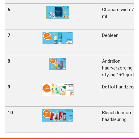
6
Chopard wish 75
ml
7
Deoleen
8
Andrélon
haarverzorging en
styling 1+1 gratis
9
Dettol handzeep
10
Bleach london
haarkleuring