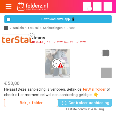
!
Download onze app 📲
Winkels
terStal
Aanbiedingen
Jeans
Jeans
Geldig: 13 mei 2026 t/m 28 mei 2026
€ 50,00
Helaas! Deze aanbieding is verlopen. Bekijk de
terStal folder
of
check of er momenteel wel een aanbieding geldig is 👇
Bekijk folder
Controleer aanbieding
Laatste controle: vr 07 aug