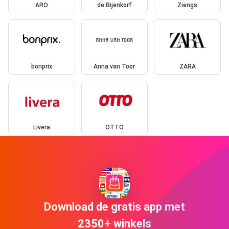
ARO
de Bijenkorf
Ziengs
bonprix
Anna van Toor
ZARA
Livera
OTTO
Download de gratis app met
2350+ winkels