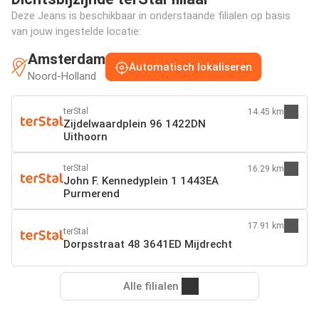
Deze Jeans is beschikbaar in onderstaande filialen op basis
van jouw ingestelde locatie:
Amsterdam
Automatisch lokaliseren
Noord-Holland
terStal
14.45 km
Zijdelwaardplein 96 1422DN
Uithoorn
terStal
16.29 km
John F. Kennedyplein 1 1443EA
Purmerend
17.91 km
terStal
Dorpsstraat 48 3641ED Mijdrecht
Alle filialen