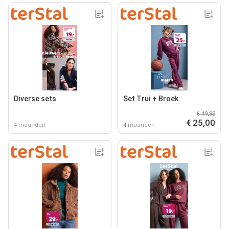
Diverse sets
Set Trui + Broek
€ 49,98
€ 25,00
4 maanden
4 maanden