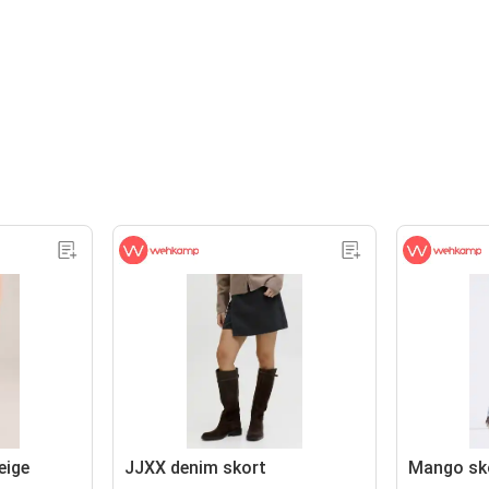
eige
JJXX denim skort
Mango sko