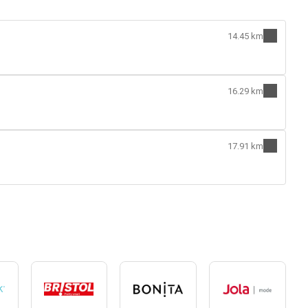
14.45 km
16.29 km
17.91 km