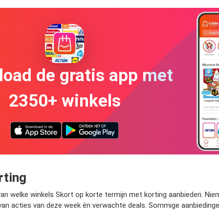
oad de gratis app met
2350+ winkels
rting
van welke winkels Skort op korte termijn met korting aanbieden. Nie
 van acties van deze week én verwachte deals. Sommige aanbiedingen