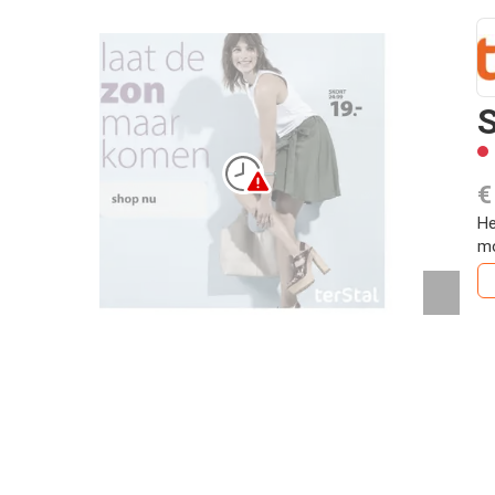
S
€
He
mo