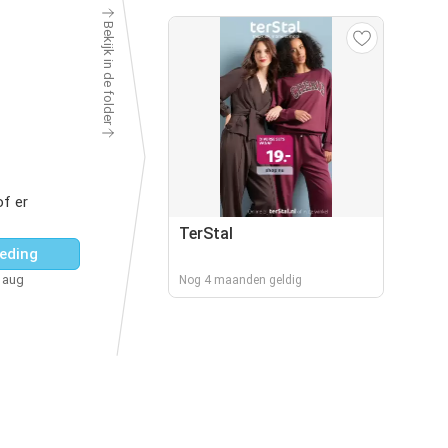
Bekijk in de folder
f er
TerStal
eding
5 aug
Nog 4 maanden geldig