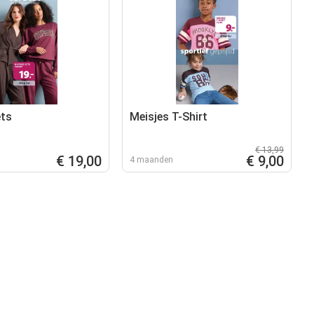
ets
Meisjes T-Shirt
€ 13,99
€ 19,00
€ 9,00
4 maanden