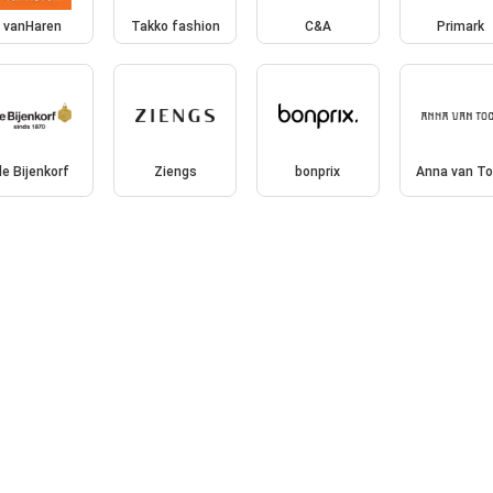
vanHaren
Takko fashion
C&A
Primark
de Bijenkorf
Ziengs
bonprix
Anna van To