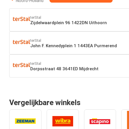
Noord-Holland
terStal
Zijdelwaardplein 96 1422DN Uithoorn
terStal
John F. Kennedyplein 1 1443EA Purmerend
terStal
Dorpsstraat 48 3641ED Mijdrecht
Vergelijkbare winkels