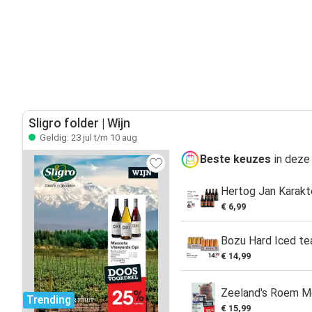
Sligro folder | Wijn
Geldig: 23 jul t/m 10 aug
Beste keuzes
in deze 
Hertog Jan Karakt
€ 6,99
Bozu Hard Iced tea
€ 14,99
Zeeland's Roem M
Trending
€ 15,99