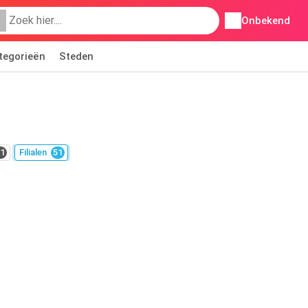
Onbekend
tegorieën
Steden
1
Filialen
51