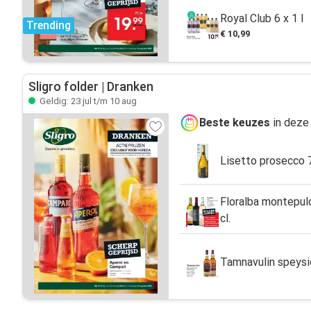
Royal Club 6 x 1 l
Trending
€ 10,99
Sligro folder | Dranken
Geldig: 23 jul t/m 10 aug
Beste keuzes
in deze 
Lisetto prosecco 7
Floralba montepulc
cl.
Tamnavulin speysid