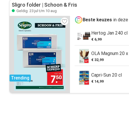
Sligro folder | Schoon & Fris
Geldig: 23 jul t/m 10 aug
Beste keuzes
in deze 
Hertog Jan 240 cl
€ 6,99
OLA Magnum 20 x 
€ 32,99
Capri-Sun 20 cl
Trending
€ 14,99