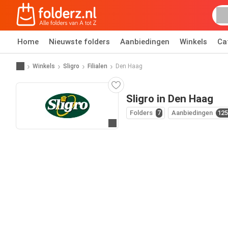
Home
Nieuwste folders
Aanbiedingen
Winkels
Ca
Winkels
Sligro
Filialen
Den Haag
Sligro in Den Haag
Folders
7
Aanbiedingen
125
Ga naar website