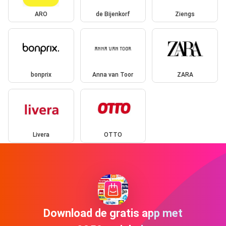
ARO
de Bijenkorf
Ziengs
bonprix
Anna van Toor
ZARA
Livera
OTTO
Download de gratis app met