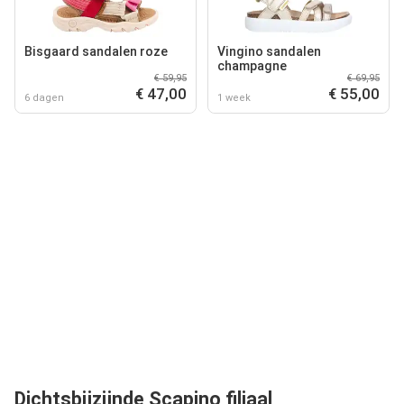
Bisgaard sandalen roze
Vingino sandalen
champagne
€ 59,95
€ 69,95
€ 47,00
€ 55,00
6 dagen
1 week
Dichtsbijzijnde Scapino filiaal