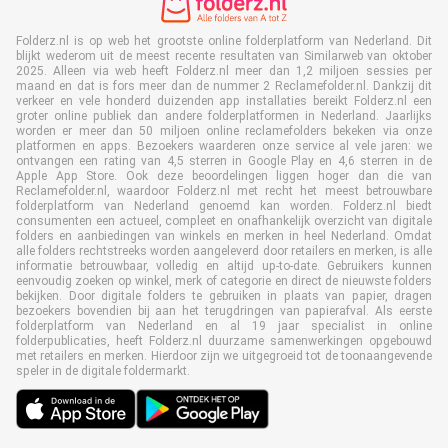
Folderz.nl is op web het grootste online folderplatform van Nederland. Dit
blijkt wederom uit de meest recente resultaten van Similarweb van oktober
2025. Alleen via web heeft Folderz.nl meer dan 1,2 miljoen sessies per
maand en dat is fors meer dan de nummer 2 Reclamefolder.nl. Dankzij dit
verkeer en vele honderd duizenden app installaties bereikt Folderz.nl een
groter online publiek dan andere folderplatformen in Nederland. Jaarlijks
worden er meer dan 50 miljoen online reclamefolders bekeken via onze
platformen en apps. Bezoekers waarderen onze service al vele jaren: we
ontvangen een rating van 4,5 sterren in Google Play en 4,6 sterren in de
Apple App Store. Ook deze beoordelingen liggen hoger dan die van
Reclamefolder.nl, waardoor Folderz.nl met recht het meest betrouwbare
folderplatform van Nederland genoemd kan worden. Folderz.nl biedt
consumenten een actueel, compleet en onafhankelijk overzicht van digitale
folders en aanbiedingen van winkels en merken in heel Nederland. Omdat
alle folders rechtstreeks worden aangeleverd door retailers en merken, is alle
informatie betrouwbaar, volledig en altijd up-to-date. Gebruikers kunnen
eenvoudig zoeken op winkel, merk of categorie en direct de nieuwste folders
bekijken. Door digitale folders te gebruiken in plaats van papier, dragen
bezoekers bovendien bij aan het terugdringen van papierafval. Als eerste
folderplatform van Nederland en al 19 jaar specialist in online
folderpublicaties, heeft Folderz.nl duurzame samenwerkingen opgebouwd
met retailers en merken. Hierdoor zijn we uitgegroeid tot de toonaangevende
speler in de digitale foldermarkt.