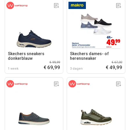
Skechers sneakers
Skechers dames- of
donkerblauw
herensneaker
€ 99,99
€ 67,00
€ 69,99
€ 49,99
1 week
3 dagen