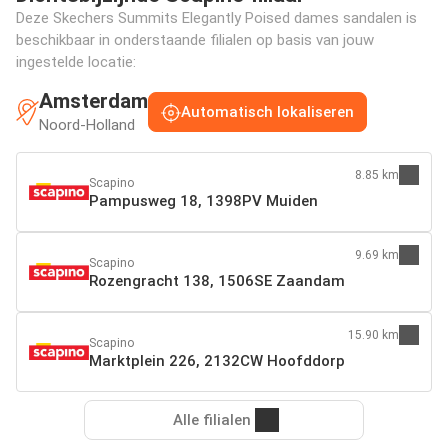
Deze Skechers Summits Elegantly Poised dames sandalen is
beschikbaar in onderstaande filialen op basis van jouw
ingestelde locatie:
Amsterdam
Automatisch lokaliseren
Noord-Holland
8.85 km
Scapino
Pampusweg 18, 1398PV Muiden
9.69 km
Scapino
Rozengracht 138, 1506SE Zaandam
15.90 km
Scapino
Marktplein 226, 2132CW Hoofddorp
Alle filialen