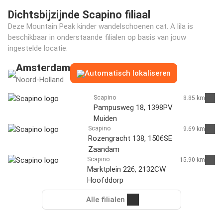
Dichtsbijzijnde Scapino filiaal
Deze Mountain Peak kinder wandelschoenen cat. A lila is
beschikbaar in onderstaande filialen op basis van jouw
ingestelde locatie:
Amsterdam
Automatisch lokaliseren
Noord-Holland
Scapino
8.85 km
Pampusweg 18, 1398PV
Muiden
Scapino
9.69 km
Rozengracht 138, 1506SE
Zaandam
Scapino
15.90 km
Marktplein 226, 2132CW
Hoofddorp
Alle filialen