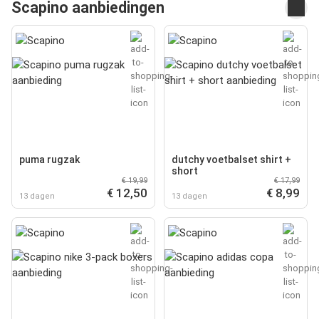
Scapino aanbiedingen
puma rugzak
dutchy voetbalset shirt +
short
€ 19,99
€ 17,99
€ 12,50
€ 8,99
13 dagen
13 dagen