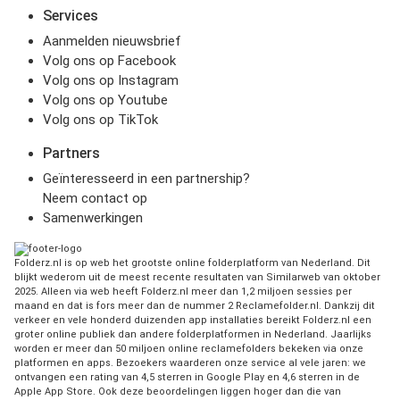
Services
Aanmelden nieuwsbrief
Volg ons op Facebook
Volg ons op Instagram
Volg ons op Youtube
Volg ons op TikTok
Partners
Geïnteresseerd in een partnership?
Neem contact op
Samenwerkingen
Folderz.nl is op web het grootste online folderplatform van Nederland. Dit
blijkt wederom uit de meest recente resultaten van Similarweb van oktober
2025. Alleen via web heeft Folderz.nl meer dan 1,2 miljoen sessies per
maand en dat is fors meer dan de nummer 2 Reclamefolder.nl. Dankzij dit
verkeer en vele honderd duizenden app installaties bereikt Folderz.nl een
groter online publiek dan andere folderplatformen in Nederland. Jaarlijks
worden er meer dan 50 miljoen online reclamefolders bekeken via onze
platformen en apps. Bezoekers waarderen onze service al vele jaren: we
ontvangen een rating van 4,5 sterren in Google Play en 4,6 sterren in de
Apple App Store. Ook deze beoordelingen liggen hoger dan die van