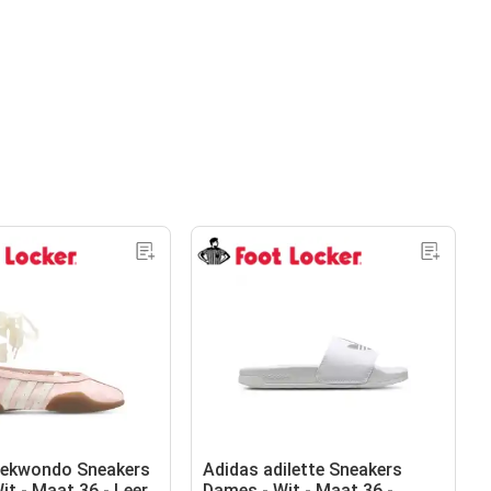
aekwondo Sneakers
Adidas adilette Sneakers
it - Maat 36 - Leer
Dames - Wit - Maat 36 -