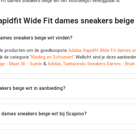
Fit dames sneakers beige wit het voordeligst verkrijgbaar is.
pidfit Wide Fit dames sneakers beige 
dames sneakers beige wit vinden?
jk alle producten om de goedkoopste
Adidas Rapidfit Wide Fit dames s
jk de categorie '
Kleding en Schoenen
'. Wellicht vind je deze aanbied
ge - Maat 36 - Suède
&
Adidas Taekwondo Sneakers Dames - Bruin 
akers beige wit in aanbieding?
t dames sneakers beige wit bij Scapino?