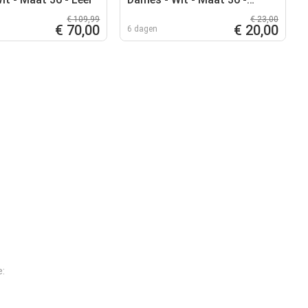
Plastic
€ 109,99
€ 23,00
€ 70,00
€ 20,00
6 dagen
e: