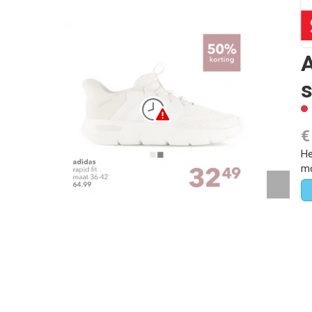
A
s
€
He
mo