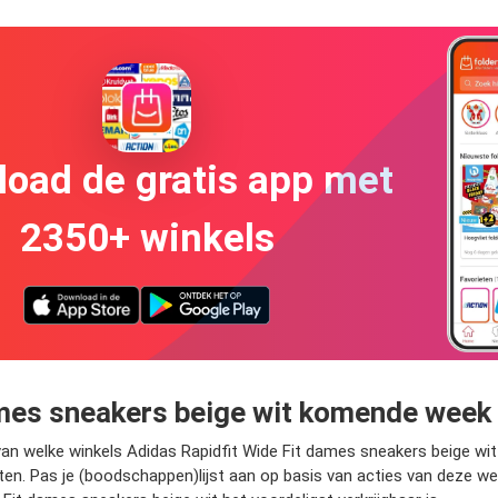
oad de gratis app met
2350+ winkels
mes sneakers beige wit komende week 
van welke winkels Adidas Rapidfit Wide Fit dames sneakers beige wi
aten. Pas je (boodschappen)lijst aan op basis van acties van deze 