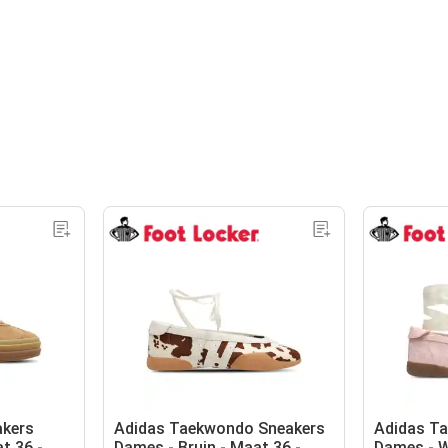
akers
Adidas Taekwondo Sneakers
Adidas T
t 36 -
Dames - Bruin - Maat 36 -
Dames - W