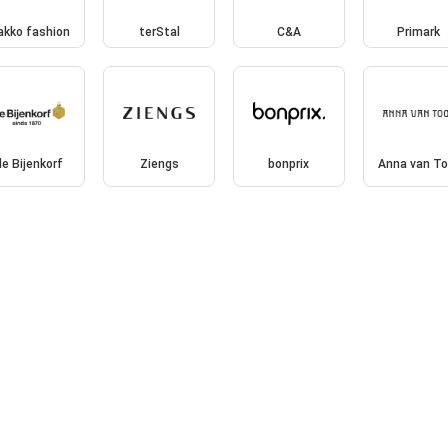
akko fashion
terStal
C&A
Primark
de Bijenkorf
Ziengs
bonprix
Anna van To