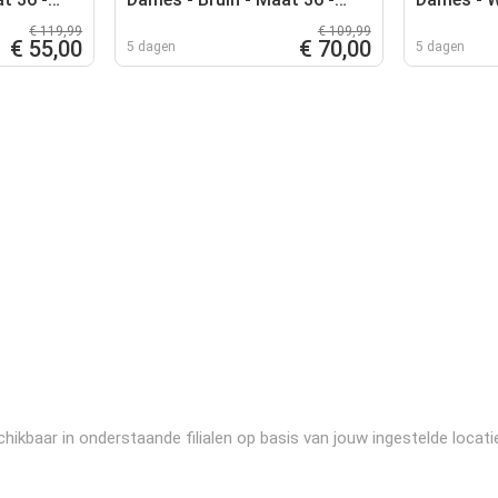
Leer
€ 119,99
€ 109,99
€ 55,00
€ 70,00
5 dagen
5 dagen
ikbaar in onderstaande filialen op basis van jouw ingestelde locati