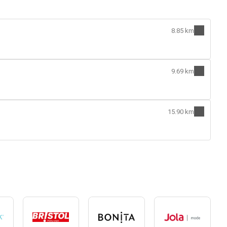
8.85 km
9.69 km
15.90 km