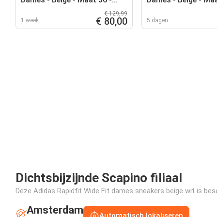
Leer
Suède
€ 129,99
€ 80,00
1 week
5 dagen
Dichtsbijzijnde Scapino filiaal
Deze Adidas Rapidfit Wide Fit dames sneakers beige wit is besch
Amsterdam
Automatisch lokaliseren