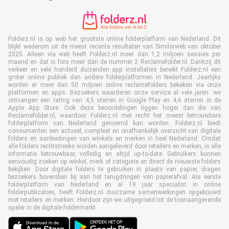
Folderz.nl is op web het grootste online folderplatform van Nederland. Dit
blijkt wederom uit de meest recente resultaten van Similarweb van oktober
2025. Alleen via web heeft Folderz.nl meer dan 1,2 miljoen sessies per
maand en dat is fors meer dan de nummer 2 Reclamefolder.nl. Dankzij dit
verkeer en vele honderd duizenden app installaties bereikt Folderz.nl een
groter online publiek dan andere folderplatformen in Nederland. Jaarlijks
worden er meer dan 50 miljoen online reclamefolders bekeken via onze
platformen en apps. Bezoekers waarderen onze service al vele jaren: we
ontvangen een rating van 4,5 sterren in Google Play en 4,6 sterren in de
Apple App Store. Ook deze beoordelingen liggen hoger dan die van
Reclamefolder.nl, waardoor Folderz.nl met recht het meest betrouwbare
folderplatform van Nederland genoemd kan worden. Folderz.nl biedt
consumenten een actueel, compleet en onafhankelijk overzicht van digitale
folders en aanbiedingen van winkels en merken in heel Nederland. Omdat
alle folders rechtstreeks worden aangeleverd door retailers en merken, is alle
informatie betrouwbaar, volledig en altijd up-to-date. Gebruikers kunnen
eenvoudig zoeken op winkel, merk of categorie en direct de nieuwste folders
bekijken. Door digitale folders te gebruiken in plaats van papier, dragen
bezoekers bovendien bij aan het terugdringen van papierafval. Als eerste
folderplatform van Nederland en al 19 jaar specialist in online
folderpublicaties, heeft Folderz.nl duurzame samenwerkingen opgebouwd
met retailers en merken. Hierdoor zijn we uitgegroeid tot de toonaangevende
speler in de digitale foldermarkt.