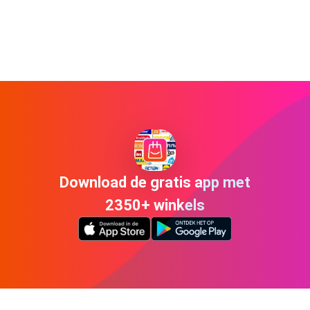
Download de gratis app met
2350+ winkels