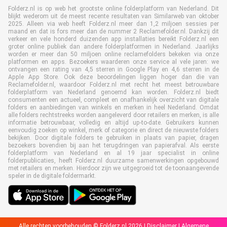
Folderz.nl is op web het grootste online folderplatform van Nederland. Dit
blijkt wederom uit de meest recente resultaten van Similarweb van oktober
2025. Alleen via web heeft Folderz.nl meer dan 1,2 miljoen sessies per
maand en dat is fors meer dan de nummer 2 Reclamefolder.nl. Dankzij dit
verkeer en vele honderd duizenden app installaties bereikt Folderz.nl een
groter online publiek dan andere folderplatformen in Nederland. Jaarlijks
worden er meer dan 50 miljoen online reclamefolders bekeken via onze
platformen en apps. Bezoekers waarderen onze service al vele jaren: we
ontvangen een rating van 4,5 sterren in Google Play en 4,6 sterren in de
Apple App Store. Ook deze beoordelingen liggen hoger dan die van
Reclamefolder.nl, waardoor Folderz.nl met recht het meest betrouwbare
folderplatform van Nederland genoemd kan worden. Folderz.nl biedt
consumenten een actueel, compleet en onafhankelijk overzicht van digitale
folders en aanbiedingen van winkels en merken in heel Nederland. Omdat
alle folders rechtstreeks worden aangeleverd door retailers en merken, is alle
informatie betrouwbaar, volledig en altijd up-to-date. Gebruikers kunnen
eenvoudig zoeken op winkel, merk of categorie en direct de nieuwste folders
bekijken. Door digitale folders te gebruiken in plaats van papier, dragen
bezoekers bovendien bij aan het terugdringen van papierafval. Als eerste
folderplatform van Nederland en al 19 jaar specialist in online
folderpublicaties, heeft Folderz.nl duurzame samenwerkingen opgebouwd
met retailers en merken. Hierdoor zijn we uitgegroeid tot de toonaangevende
speler in de digitale foldermarkt.
Alle rechten voorbehouden © Folderz.nl 2026 |
Disclaimer
|
Algemene