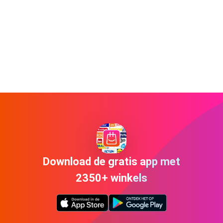
Download de gratis app met
2350+ winkels