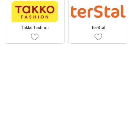
Takko fashion
terStal