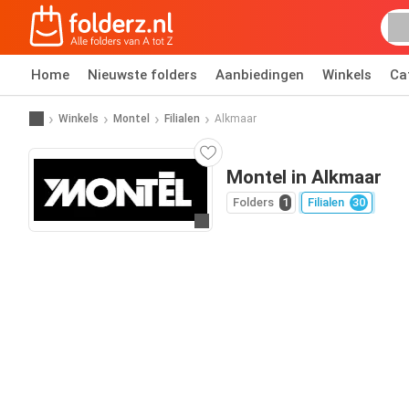
Home
Nieuwste folders
Aanbiedingen
Winkels
Ca
Winkels
Montel
Filialen
Alkmaar
Montel in Alkmaar
Folders
1
Filialen
30
Ga naar website