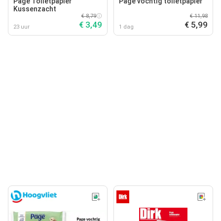
Page Toiletpapier
Page vochtig toiletpapier
Kussenzacht
€ 8,79
€ 11,98
€ 3,49
€ 5,99
23 uur
1 dag