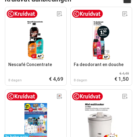
Nescafé Concentrate
Fa deodorant en douche
€ 4,49
€ 4,69
€ 1,50
8 dagen
8 dagen
2e halve prijs