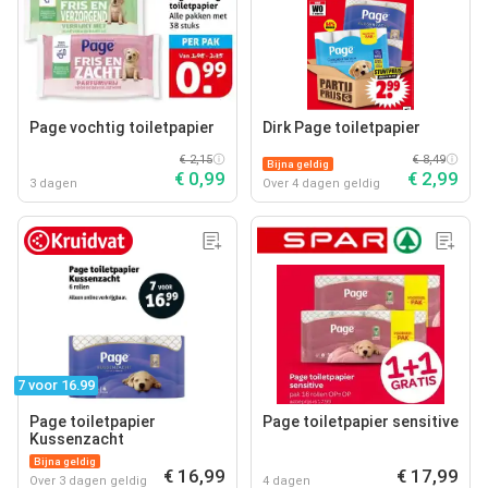
Page vochtig toiletpapier
Dirk Page toiletpapier
€ 2,15
€ 8,49
Bijna geldig
€ 0,99
€ 2,99
3 dagen
Over 4 dagen geldig
7 voor 16.99
Page toiletpapier
Page toiletpapier sensitive
Kussenzacht
Bijna geldig
€ 16,99
€ 17,99
Over 3 dagen geldig
4 dagen