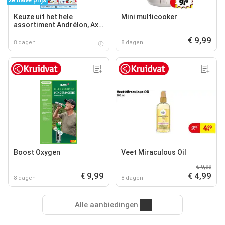
Keuze uit het hele
Mini multicooker
assortiment Andrélon, Axe,
Dove, Dove Men+Care,
€ 9,99
Neutral, Rexona, Vaseline
8 dagen
8 dagen
en Zwitsal.
Boost Oxygen
Veet Miraculous Oil
€ 9,99
€ 9,99
€ 4,99
8 dagen
8 dagen
Alle aanbiedingen