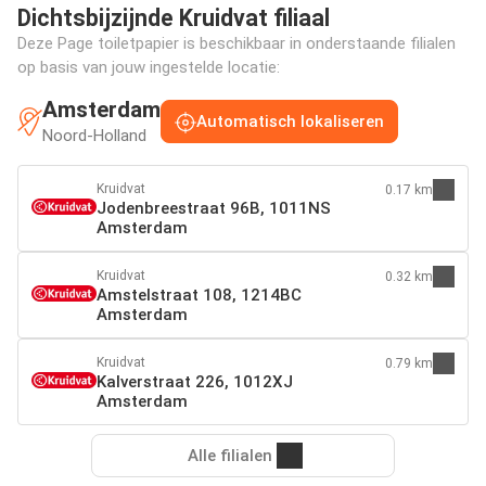
Dichtsbijzijnde Kruidvat filiaal
Deze Page toiletpapier is beschikbaar in onderstaande filialen
op basis van jouw ingestelde locatie:
Amsterdam
Automatisch lokaliseren
Noord-Holland
Kruidvat
0.17 km
Jodenbreestraat 96B, 1011NS
Amsterdam
Kruidvat
0.32 km
Amstelstraat 108, 1214BC
Amsterdam
Kruidvat
0.79 km
Kalverstraat 226, 1012XJ
Amsterdam
Alle filialen