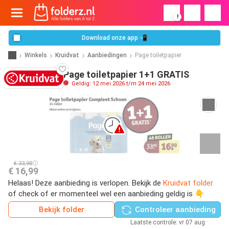
!
Download onze app 📲
Winkels
Kruidvat
Aanbiedingen
Page toiletpapier
Page toiletpapier 1+1 GRATIS
Geldig: 12 mei 2026 t/m 24 mei 2026
€ 33,98
€ 16,99
Helaas! Deze aanbieding is verlopen. Bekijk de
Kruidvat folder
of check of er momenteel wel een aanbieding geldig is 👇
Bekijk folder
Controleer aanbieding
Laatste controle: vr 07 aug