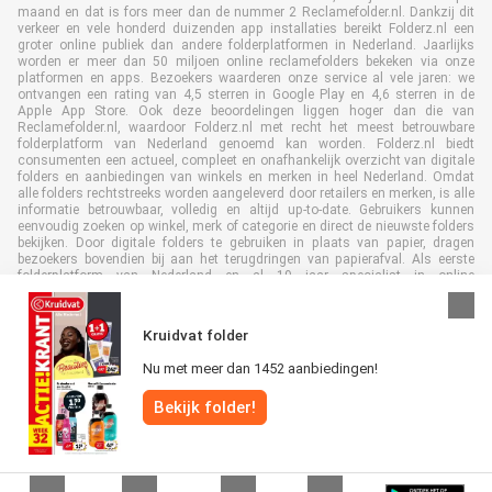
maand en dat is fors meer dan de nummer 2 Reclamefolder.nl. Dankzij dit
verkeer en vele honderd duizenden app installaties bereikt Folderz.nl een
groter online publiek dan andere folderplatformen in Nederland. Jaarlijks
worden er meer dan 50 miljoen online reclamefolders bekeken via onze
platformen en apps. Bezoekers waarderen onze service al vele jaren: we
ontvangen een rating van 4,5 sterren in Google Play en 4,6 sterren in de
Apple App Store. Ook deze beoordelingen liggen hoger dan die van
Reclamefolder.nl, waardoor Folderz.nl met recht het meest betrouwbare
folderplatform van Nederland genoemd kan worden. Folderz.nl biedt
consumenten een actueel, compleet en onafhankelijk overzicht van digitale
folders en aanbiedingen van winkels en merken in heel Nederland. Omdat
alle folders rechtstreeks worden aangeleverd door retailers en merken, is alle
informatie betrouwbaar, volledig en altijd up-to-date. Gebruikers kunnen
eenvoudig zoeken op winkel, merk of categorie en direct de nieuwste folders
bekijken. Door digitale folders te gebruiken in plaats van papier, dragen
bezoekers bovendien bij aan het terugdringen van papierafval. Als eerste
folderplatform van Nederland en al 19 jaar specialist in online
folderpublicaties, heeft Folderz.nl duurzame samenwerkingen opgebouwd
met retailers en merken. Hierdoor zijn we uitgegroeid tot de toonaangevende
speler in de digitale foldermarkt.
Kruidvat folder
Nu met meer dan 1452 aanbiedingen!
Bekijk folder!
Alle rechten voorbehouden © Folderz.nl 2026 |
Disclaimer
|
Algemene
voorwaarden
|
Privacybeleid
|
Cookiebeleid