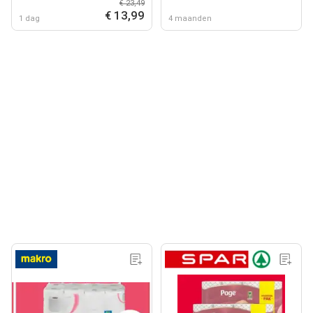
€ 23,49
€ 13,99
1 dag
4 maanden