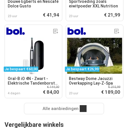
Douwe Egberts en Nescafé
Sportvoeding zoals
Dolce Gusto
eiwitpoeder XXL Nutrition
€ 41,94
€ 21,99
23 uur
23 uur
Je bespaart €60,00
Je bespaart €26,99
Oral-B iO 4N - Zwart -
Bestway Dome Jacuzzi
Elektrische Tandenborstel
Overkapping Lay-Z-Spa
€ 144,00
€ 215,99
- Ontworpen Door Braun
€ 84,00
€ 189,00
4 dagen
23 uur
Alle aanbiedingen
Vergelijkbare winkels