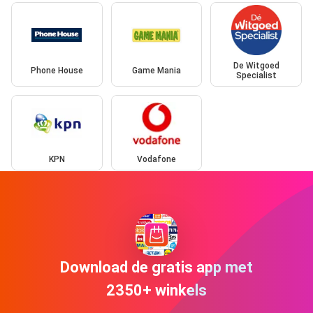
De Witgoed
Phone House
Game Mania
Specialist
KPN
Vodafone
Download de gratis app met
2350+ winkels