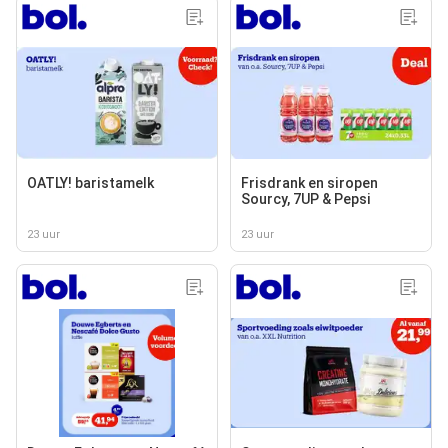
OATLY! baristamelk
Frisdrank en siropen
Sourcy, 7UP & Pepsi
23 uur
23 uur