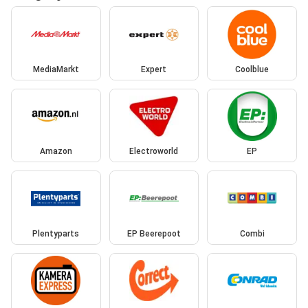
MediaMarkt
Expert
Coolblue
Amazon
Electroworld
EP
Plentyparts
EP Beerepoot
Combi