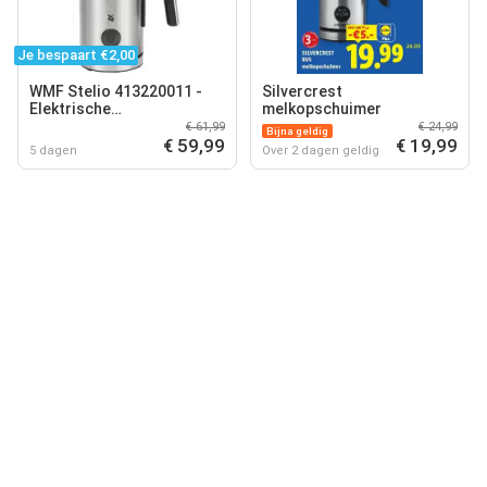
Je bespaart €2,00
WMF Stelio 413220011 -
Silvercrest
Elektrische
melkopschuimer
Melkopschuimer - RVS - 3
€ 61,99
€ 24,99
Bijna geldig
Functies - Anti-aanbaklaag
€ 59,99
€ 19,99
5 dagen
Over 2 dagen geldig