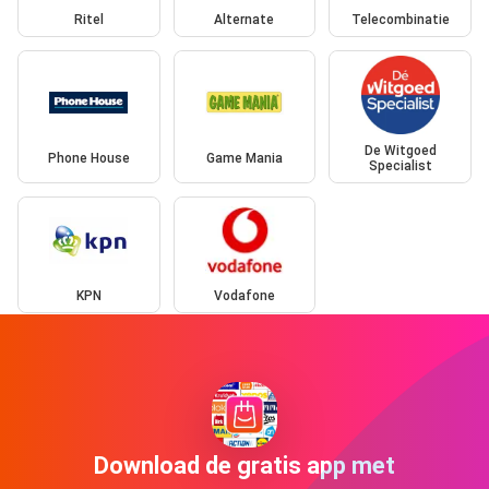
Ritel
Alternate
Telecombinatie
De Witgoed
Phone House
Game Mania
Specialist
KPN
Vodafone
Download de gratis app met