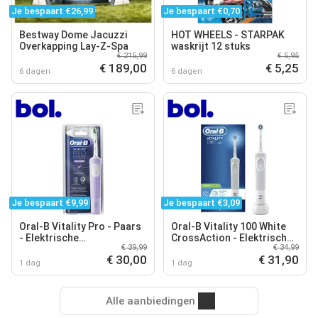
Je bespaart €26,99
Je bespaart €0,70
Bestway Dome Jacuzzi
HOT WHEELS - STARPAK
Overkapping Lay-Z-Spa
waskrijt 12 stuks
€ 215,99
€ 5,95
€ 189,00
€ 5,25
6 dagen
6 dagen
Je bespaart €9,99
Je bespaart €3,09
Oral-B Vitality Pro - Paars
Oral-B Vitality 100 White
- Elektrische
CrossAction - Elektrische
€ 39,99
€ 34,99
Tandenborstel -
Tandenborstel - Powered
€ 30,00
€ 31,90
Ontworpen door Braun
By Braun
1 dag
1 dag
Alle aanbiedingen