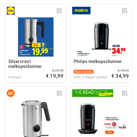
Silvercrest
Philips melkopschuimer
melkopschuimer
€ 24,99
€ 49,09
Bijna geldig
€ 19,99
€ 34,99
6 dagen
Over 2 dagen geldig