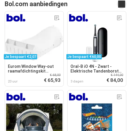
Bol.com aanbiedingen
Je bespaart €2,07
Je bespaart €60,00
Eurom Window Way-out
Oral-B iO 4N - Zwart -
raamafdichtingskit
Elektrische Tandenborstel
€ 68,00
€ 144,00
mobiele airco - voor draai-
- Ontworpen Door Braun
€ 65,93
€ 84,00
kiepramen en dakramen
23 uur
3 dagen