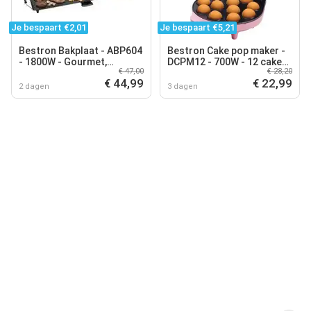
Je bespaart €2,01
Je bespaart €5,21
Bestron Bakplaat - ABP604
Bestron Cake pop maker -
- 1800W - Gourmet,
DCPM12 - 700W - 12 cake
€ 47,00
€ 28,20
Grillplaat XL 91x24cm - 8-
pops - Incl. 12 stokjes &
€ 44,99
€ 22,99
10 personen - Zwart
vorkjes - Roze
2 dagen
3 dagen