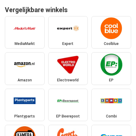
Vergelijkbare winkels
MediaMarkt
Expert
Coolblue
Amazon
Electroworld
EP
Plentyparts
EP Beerepoot
Combi