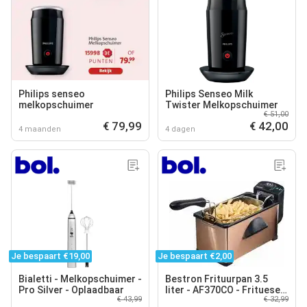
Philips senseo
Philips Senseo Milk
melkopschuimer
Twister Melkopschuimer
€ 51,00
€ 79,99
€ 42,00
4 maanden
4 dagen
Je bespaart €19,00
Je bespaart €2,00
Bialetti - Melkopschuimer -
Bestron Frituurpan 3.5
Pro Silver - Oplaadbaar
liter - AF370CO - Frituese
€ 43,99
€ 32,99
2000W - Kijkvenster -