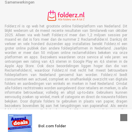
Samenwerkingen
Folderz.nl is op web het grootste online folderplatform van Nederland. Dit
blijkt wederom uit de meest recente resultaten van Similarweb van oktober
2025. Alleen via web heeft Folderz.nl meer dan 1,2 miljoen sessies per
maand en dat is fors meer dan de nummer 2 Reclamefolder.nl. Dankzij dit
verkeer en vele honderd duizenden app installaties bereikt Folderz.nl een
groter online publiek dan andere folderplatformen in Nederland. Jaarlijks
worden er meer dan 50 miljoen online reclamefolders bekeken via onze
platformen en apps. Bezoekers waarderen onze service al vele jaren: we
ontvangen een rating van 4,5 sterren in Google Play en 4,6 sterren in de
Apple App Store. Ook deze beoordelingen liggen hoger dan die van
Reclamefolder.nl, waardoor Folderz.nl met recht het meest betrouwbare
folderplatform van Nederland genoemd kan worden. Folderz.nl biedt
consumenten een actueel, compleet en onafhankelijk overzicht van digitale
folders en aanbiedingen van winkels en merken in heel Nederland. Omdat
alle folders rechtstreeks worden aangeleverd door retailers en merken, is alle
informatie betrouwbaar, volledig en altijd up-to-date. Gebruikers kunnen
eenvoudig zoeken op winkel, merk of categorie en direct de nieuwste folders
bekijken. Door digitale folders te gebruiken in plaats van papier, dragen
bezoekers bovendien bij aan het terugdringen van papierafval. Als eerste
folderplatform van Nederland en al 19 jaar specialist in online
folderpublicaties, heeft Folderz.nl duurzame samenwerkingen opgebouwd
met retailers en merken. Hierdoor zijn we uitgegroeid tot de toonaangevende
speler in de digitale foldermarkt.
Bol.com folder