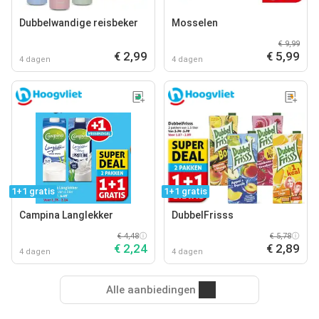
Dubbelwandige reisbeker
Mosselen
€ 9,99
€ 2,99
€ 5,99
4 dagen
4 dagen
1+1 gratis
1+1 gratis
Campina Langlekker
DubbelFrisss
€ 4,48
€ 5,78
€ 2,24
€ 2,89
4 dagen
4 dagen
Alle aanbiedingen