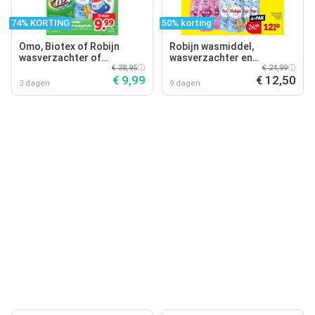
74% KORTING
50% korting
Omo, Biotex of Robijn
Robijn wasmiddel,
wasverzachter of
wasverzachter en
wasparfum
€ 38,95
wasparfum multipack
€ 24,99
€ 9,99
€ 12,50
3 dagen
9 dagen