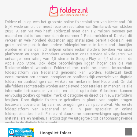
Folderz.nl is op web het grootste online folderplatform van Nederland. Dit
blijkt wederom uit de meest recente resultaten van Similarweb van oktober
2025. Alleen via web heeft Folderz.nl meer dan 1,2 miljoen sessies per
maand en dat is fors meer dan de nummer 2 Reclamefolder.nl. Dankzij dit
verkeer en vele honderd duizenden app installaties bereikt Folderz.nl een
groter online publiek dan andere folderplatformen in Nederland. Jaarlijks
worden er meer dan 50 miljoen online reclamefolders bekeken via onze
platformen en apps. Bezoekers waarderen onze service al vele jaren: we
ontvangen een rating van 4,5 sterren in Google Play en 4,6 sterren in de
Apple App Store. Ook deze beoordelingen liggen hoger dan die van
Reclamefolder.nl, waardoor Folderz.nl met recht het meest betrouwbare
folderplatform van Nederland genoemd kan worden. Folderz.nl biedt
consumenten een actueel, compleet en onafhankelijk overzicht van digitale
folders en aanbiedingen van winkels en merken in heel Nederland. Omdat
alle folders rechtstreeks worden aangeleverd door retailers en merken, is alle
informatie betrouwbaar, volledig en altijd up-to-date. Gebruikers kunnen
eenvoudig zoeken op winkel, merk of categorie en direct de nieuwste folders
bekijken. Door digitale folders te gebruiken in plaats van papier, dragen
bezoekers bovendien bij aan het terugdringen van papierafval. Als eerste
folderplatform van Nederland en al 19 jaar specialist in online
folderpublicaties, heeft Folderz.nl duurzame samenwerkingen opgebouwd
met retailers en merken. Hierdoor zijn we uitgegroeid tot de toonaangevende
speler in de digitale foldermarkt.
Hoogvliet folder