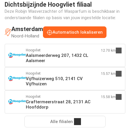
Dichtsbijzijnde Hoogvliet filiaal
Deze Robijn Wasverzachter of Wasparfum is beschikbaar in
onderstaande filialen op basis van jouw ingestelde locatie:
Amsterdam
Automatisch lokaliseren
Noord-Holland
Hoogvliet
12.70 km
Aalsmeerderweg 207, 1432 CL
Aalsmeer
Hoogvliet
15.57 km
Vijfhuizerweg 510, 2141 CV
Vijfhuizen
Hoogvliet
15.58 km
Graftermeerstraat 28, 2131 AC
Hoofddorp
Alle filialen