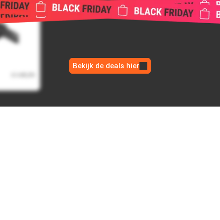
art
Bekijk de deals hier
€ 149,99
€ 99,00