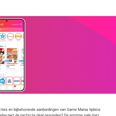
acties en bijbehorende aanbiedingen van Game Mania tijdens
 Friday niet de perfecte deal gevonden? De enorme sale met