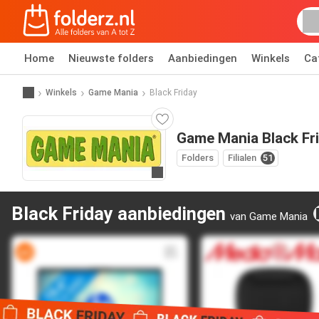
Home
Nieuwste folders
Aanbiedingen
Winkels
Ca
Winkels
Game Mania
Black Friday
Game Mania Black Fr
Folders
Filialen
51
Ga naar website
Black Friday aanbiedingen
van Game Mania