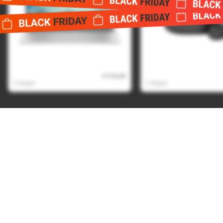
HP Pavilion SE 15-fd1951nd
Jbl live pro 2 tws zw
€ 715,00
€ 639,00
6 dagen
3 dagen