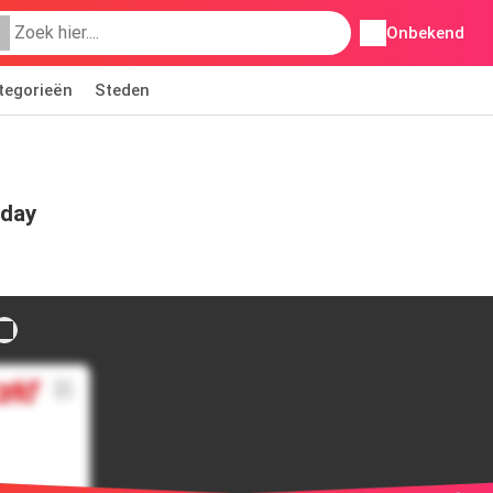
Onbekend
tegorieën
Steden
iday