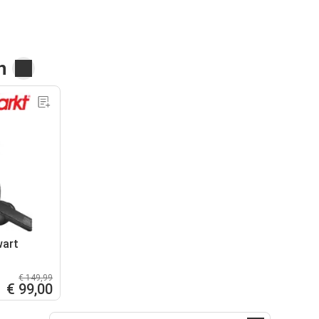
n
wart
€ 149,99
€ 99,00