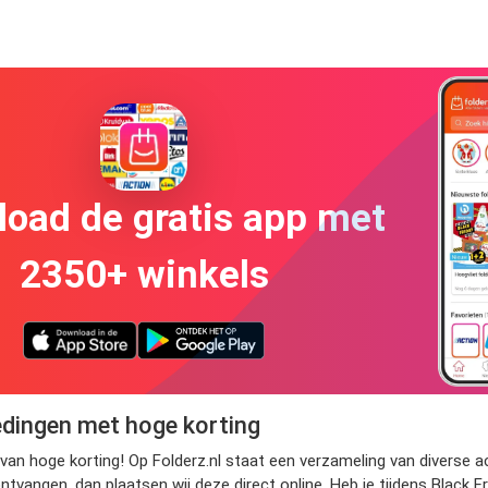
oad de gratis app met
2350+ winkels
edingen met hoge korting
 van hoge korting! Op Folderz.nl staat een verzameling van diverse 
ntvangen, dan plaatsen wij deze direct online. Heb je tijdens Black