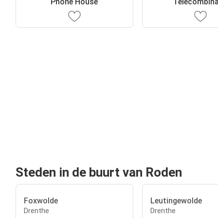
Phone House
Telecombina
Steden in de buurt van Roden
Foxwolde
Leutingewolde
Drenthe
Drenthe