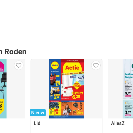
an Roden
Nieuw
Lidl
AllesZ