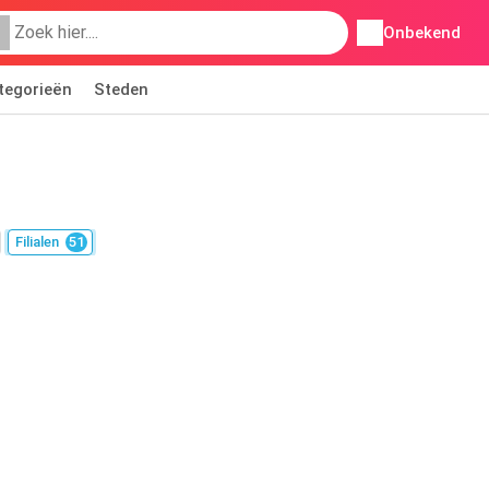
Onbekend
tegorieën
Steden
Filialen
51