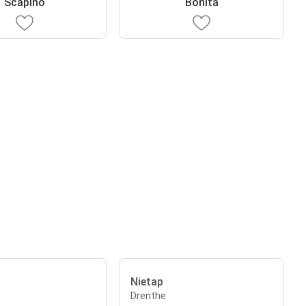
Scapino
Bonita
Nietap
Drenthe