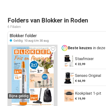
Folders van Blokker in Roden
6 Filialen
Blokker folder
Geldig: 10 aug t/m 30 aug
Beste keuzes
in deze 
Staafmixer
€ 22,99
Senseo Original
€ 64,99
Kookplaat 1-pit
Bijna geldig
€ 19,99