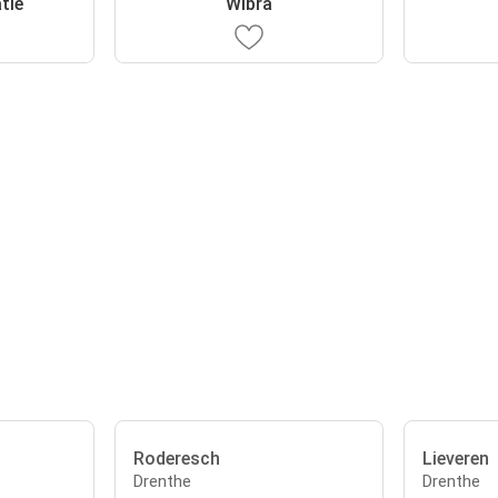
tie
Wibra
Roderesch
Lieveren
Drenthe
Drenthe