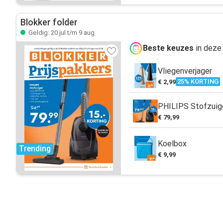
Blokker folder
Geldig: 20 jul t/m 9 aug
Beste keuzes
in deze 
Vliegenverjager
25% KORTING
€ 2,99
PHILIPS Stofzuig
€ 79,99
Koelbox
Trending
€ 9,99