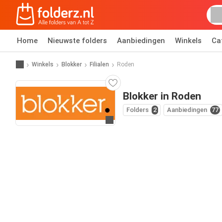
Home
Nieuwste folders
Aanbiedingen
Winkels
Ca
Winkels
Blokker
Filialen
Roden
Blokker in Roden
Folders
2
Aanbiedingen
77
Ga naar website