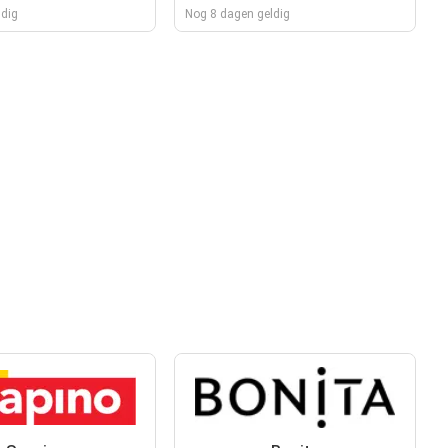
ldig
Nog 8 dagen geldig