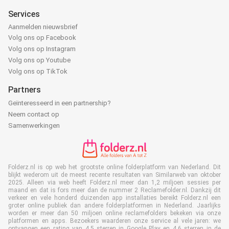
Services
Aanmelden nieuwsbrief
Volg ons op Facebook
Volg ons op Instagram
Volg ons op Youtube
Volg ons op TikTok
Partners
Geïnteresseerd in een partnership?
Neem contact op
Samenwerkingen
Folderz.nl is op web het grootste online folderplatform van Nederland. Dit
blijkt wederom uit de meest recente resultaten van Similarweb van oktober
2025. Alleen via web heeft Folderz.nl meer dan 1,2 miljoen sessies per
maand en dat is fors meer dan de nummer 2 Reclamefolder.nl. Dankzij dit
verkeer en vele honderd duizenden app installaties bereikt Folderz.nl een
groter online publiek dan andere folderplatformen in Nederland. Jaarlijks
worden er meer dan 50 miljoen online reclamefolders bekeken via onze
platformen en apps. Bezoekers waarderen onze service al vele jaren: we
ontvangen een rating van 4,5 sterren in Google Play en 4,6 sterren in de