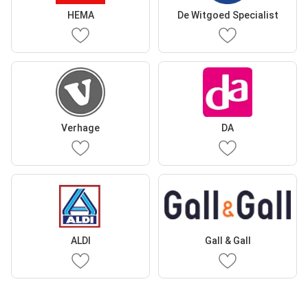
HEMA
De Witgoed Specialist
Verhage
DA
ALDI
Gall & Gall