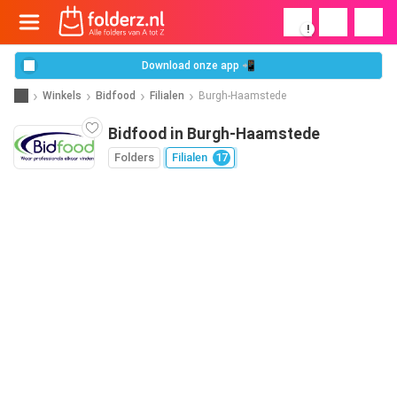
!
Download onze app 📲
Winkels
Bidfood
Filialen
Burgh-Haamstede
Bidfood in Burgh-Haamstede
Folders
Filialen
17