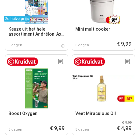
2e halve prijs
Keuze uit het hele
Mini multicooker
assortiment Andrélon, Axe,
Dove, Dove Men+Care,
€ 9,99
Neutral, Rexona, Vaseline
8 dagen
8 dagen
en Zwitsal.
Boost Oxygen
Veet Miraculous Oil
€ 9,99
€ 9,99
€ 4,99
8 dagen
8 dagen