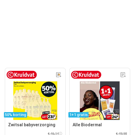
50% korting
1+1 gratis
Zwitsal babyverzorging
Alle Biodermal
€ 46,14
€ 49,98