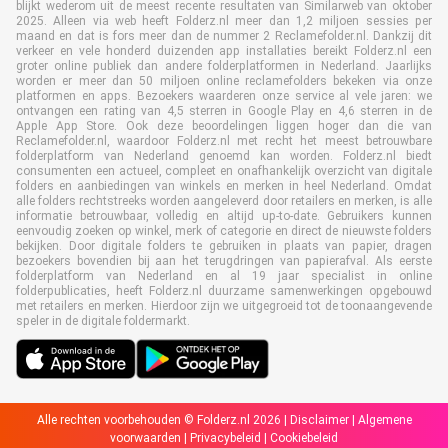
blijkt wederom uit de meest recente resultaten van Similarweb van oktober
2025. Alleen via web heeft Folderz.nl meer dan 1,2 miljoen sessies per
maand en dat is fors meer dan de nummer 2 Reclamefolder.nl. Dankzij dit
verkeer en vele honderd duizenden app installaties bereikt Folderz.nl een
groter online publiek dan andere folderplatformen in Nederland. Jaarlijks
worden er meer dan 50 miljoen online reclamefolders bekeken via onze
platformen en apps. Bezoekers waarderen onze service al vele jaren: we
ontvangen een rating van 4,5 sterren in Google Play en 4,6 sterren in de
Apple App Store. Ook deze beoordelingen liggen hoger dan die van
Reclamefolder.nl, waardoor Folderz.nl met recht het meest betrouwbare
folderplatform van Nederland genoemd kan worden. Folderz.nl biedt
consumenten een actueel, compleet en onafhankelijk overzicht van digitale
folders en aanbiedingen van winkels en merken in heel Nederland. Omdat
alle folders rechtstreeks worden aangeleverd door retailers en merken, is alle
informatie betrouwbaar, volledig en altijd up-to-date. Gebruikers kunnen
eenvoudig zoeken op winkel, merk of categorie en direct de nieuwste folders
bekijken. Door digitale folders te gebruiken in plaats van papier, dragen
bezoekers bovendien bij aan het terugdringen van papierafval. Als eerste
folderplatform van Nederland en al 19 jaar specialist in online
folderpublicaties, heeft Folderz.nl duurzame samenwerkingen opgebouwd
met retailers en merken. Hierdoor zijn we uitgegroeid tot de toonaangevende
speler in de digitale foldermarkt.
Alle rechten voorbehouden © Folderz.nl 2026 |
Disclaimer
|
Algemene
voorwaarden
|
Privacybeleid
|
Cookiebeleid