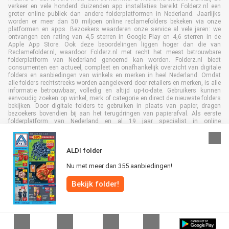
verkeer en vele honderd duizenden app installaties bereikt Folderz.nl een
groter online publiek dan andere folderplatformen in Nederland. Jaarlijks
worden er meer dan 50 miljoen online reclamefolders bekeken via onze
platformen en apps. Bezoekers waarderen onze service al vele jaren: we
ontvangen een rating van 4,5 sterren in Google Play en 4,6 sterren in de
Apple App Store. Ook deze beoordelingen liggen hoger dan die van
Reclamefolder.nl, waardoor Folderz.nl met recht het meest betrouwbare
folderplatform van Nederland genoemd kan worden. Folderz.nl biedt
consumenten een actueel, compleet en onafhankelijk overzicht van digitale
folders en aanbiedingen van winkels en merken in heel Nederland. Omdat
alle folders rechtstreeks worden aangeleverd door retailers en merken, is alle
informatie betrouwbaar, volledig en altijd up-to-date. Gebruikers kunnen
eenvoudig zoeken op winkel, merk of categorie en direct de nieuwste folders
bekijken. Door digitale folders te gebruiken in plaats van papier, dragen
bezoekers bovendien bij aan het terugdringen van papierafval. Als eerste
folderplatform van Nederland en al 19 jaar specialist in online
folderpublicaties, heeft Folderz.nl duurzame samenwerkingen opgebouwd
met retailers en merken. Hierdoor zijn we uitgegroeid tot de toonaangevende
speler in de digitale foldermarkt.
ALDI folder
Nu met meer dan 355 aanbiedingen!
Bekijk folder!
Alle rechten voorbehouden © Folderz.nl 2026 |
Disclaimer
|
Algemene
voorwaarden
|
Privacybeleid
|
Cookiebeleid