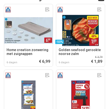
-50%
Home creation zonwering
Golden seafood gerookte
met zuignappen
noorse zalm
€ 3,79
€ 6,99
€ 1,89
6 dagen
6 dagen