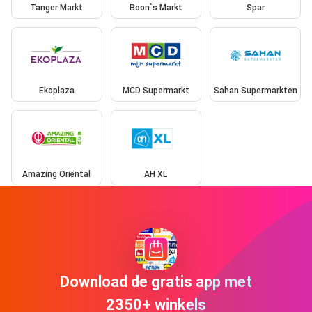
Tanger Markt
Boon`s Markt
Spar
Ekoplaza
MCD Supermarkt
Sahan Supermarkten
Amazing Oriëntal
AH XL
Download de gratis app met
2350+ winkels