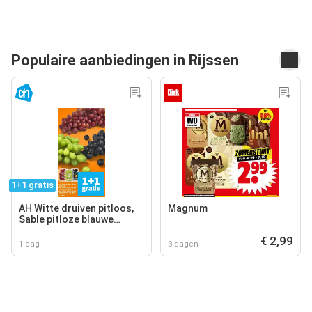
Populaire aanbiedingen in Rijssen
1+1 gratis
AH Witte druiven pitloos,
Magnum
Sable pitloze blauwe
druiven, AH Cotton sweet
€ 2,99
pitloze rode druiven
1 dag
3 dagen