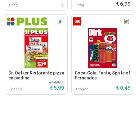
€ 6,99
1 dag
1 dag
Dr. Oetker Ristorante pizza
Coca-Cola, Fanta, Sprite of
en piadina
Fernandes
€ 14,97
€ 5,99
€ 0,45
3 dagen
3 dagen