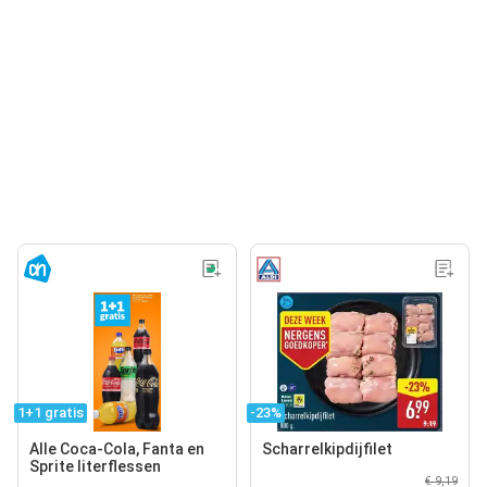
1+1 gratis
-23%
Alle Coca-Cola, Fanta en
Scharrelkipdijfilet
Sprite literflessen
€ 9,19