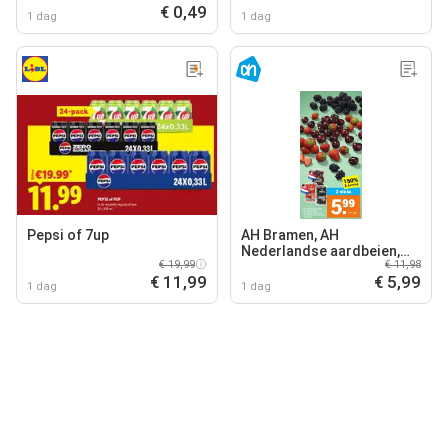
€ 0,49
1 dag
1 dag
Pepsi of 7up
AH Bramen, AH
Nederlandse aardbeien,
€ 19,99
€ 11,98
AH Nederlandse kersen
€ 11,99
€ 5,99
1 dag
1 dag