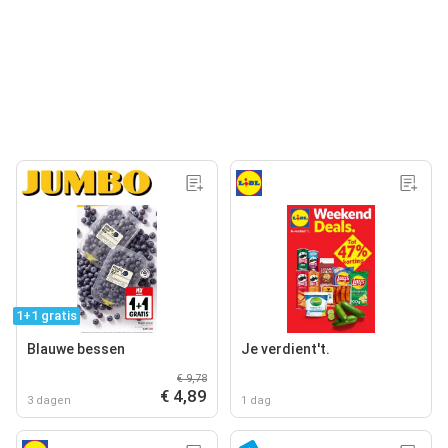
1+1 gratis
Blauwe bessen
Je verdient't.
€ 9,78
€ 4,89
3 dagen
1 dag