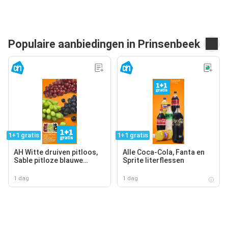
Populaire aanbiedingen in Prinsenbeek
1+1 gratis
1+1 gratis
AH Witte druiven pitloos,
Alle Coca-Cola, Fanta en
Sable pitloze blauwe
Sprite literflessen
druiven, AH Cotton sweet
pitloze rode druiven
1 dag
1 dag