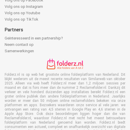
Volg ons op Facebook
Volg ons op Instagram
Volg ons op Youtube
Volg ons op TikTok
Partners
Geïnteresseerd in een partnership?
Neem contact op
Samenwerkingen
Folderz.nl is op web het grootste online folderplatform van Nederland. Dit
blijkt wederom uit de meest recente resultaten van Similarweb van oktober
2025. Alleen via web heeft Folderz.nl meer dan 1,2 miljoen sessies per
maand en dat is fors meer dan de nummer 2 Reclamefolder.nl. Dankzij dit
verkeer en vele honderd duizenden app installaties bereikt Folderz.nl een
groter online publiek dan andere folderplatformen in Nederland. Jaarlijks
worden er meer dan 50 miljoen online reclamefolders bekeken via onze
platformen en apps. Bezoekers waarderen onze service al vele jaren: we
ontvangen een rating van 4,5 sterren in Google Play en 4,6 sterren in de
Apple App Store. Ook deze beoordelingen liggen hoger dan die van
Reclamefolder.nl, waardoor Folderz.nl met recht het meest betrouwbare
folderplatform van Nederland genoemd kan worden. Folderz.nl biedt
consumenten een actueel, compleet en onafhankelijk overzicht van digitale