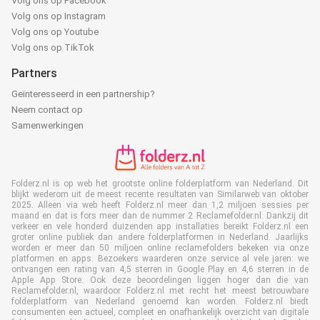
Volg ons op Facebook
Volg ons op Instagram
Volg ons op Youtube
Volg ons op TikTok
Partners
Geïnteresseerd in een partnership?
Neem contact op
Samenwerkingen
Folderz.nl is op web het grootste online folderplatform van Nederland. Dit
blijkt wederom uit de meest recente resultaten van Similarweb van oktober
2025. Alleen via web heeft Folderz.nl meer dan 1,2 miljoen sessies per
maand en dat is fors meer dan de nummer 2 Reclamefolder.nl. Dankzij dit
verkeer en vele honderd duizenden app installaties bereikt Folderz.nl een
groter online publiek dan andere folderplatformen in Nederland. Jaarlijks
worden er meer dan 50 miljoen online reclamefolders bekeken via onze
platformen en apps. Bezoekers waarderen onze service al vele jaren: we
ontvangen een rating van 4,5 sterren in Google Play en 4,6 sterren in de
Apple App Store. Ook deze beoordelingen liggen hoger dan die van
Reclamefolder.nl, waardoor Folderz.nl met recht het meest betrouwbare
folderplatform van Nederland genoemd kan worden. Folderz.nl biedt
consumenten een actueel, compleet en onafhankelijk overzicht van digitale