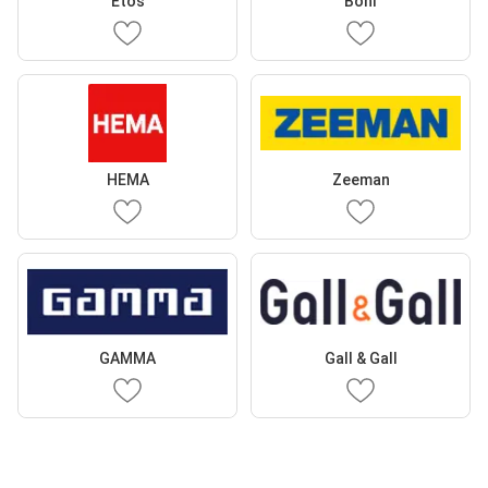
Etos
Boni
HEMA
Zeeman
GAMMA
Gall & Gall