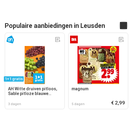
Populaire aanbiedingen in Leusden
1+1 gratis
AH Witte druiven pitloos,
magnum
Sable pitloze blauwe
druiven, AH Cotton sweet
€ 2,99
pitloze rode druiven
3 dagen
5 dagen