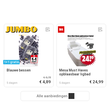
1+1 gratis
Blauwe bessen
Mesa Must Haves
opblaasbaar ligbad
€ 9,78
€ 4,89
€ 24,99
5 dagen
5 dagen
Alle aanbiedingen