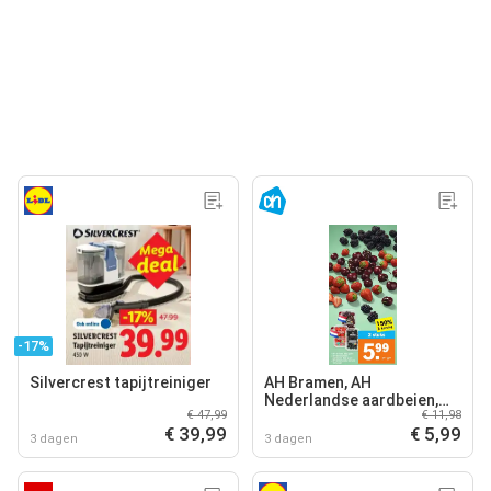
-17%
Silvercrest tapijtreiniger
AH Bramen, AH
Nederlandse aardbeien,
€ 47,99
€ 11,98
AH Nederlandse kersen
€ 39,99
€ 5,99
3 dagen
3 dagen