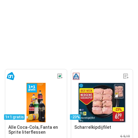
1+1 gratis
-23%
Alle Coca-Cola, Fanta en
Scharrelkipdijfilet
Sprite literflessen
€ 9,19