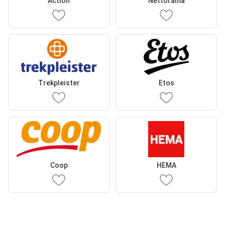
Action
Nettorama
Trekpleister
Etos
Coop
HEMA