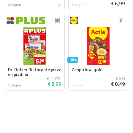
€ 6,99
3 dagen
3 dagen
-38%
Dr. Oetker Ristorante pizza
Zespri kiwi gold
en piadina
€ 14,97
€ 0,79
€ 5,99
€ 0,49
5 dagen
3 dagen