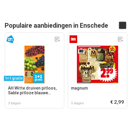
Populaire aanbiedingen in Enschede
1+1 gratis
AH Witte druiven pitloos,
magnum
Sable pitloze blauwe
druiven, AH Cotton sweet
€ 2,99
pitloze rode druiven
3 dagen
5 dagen